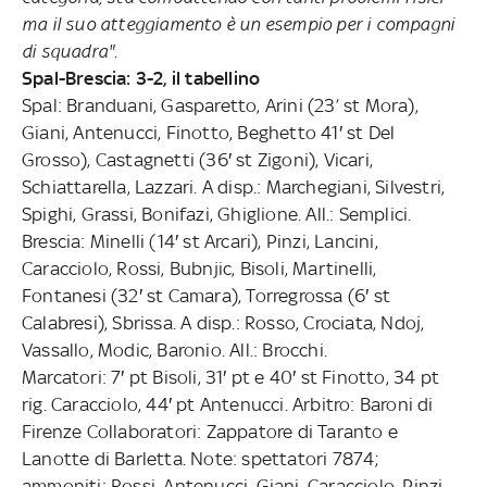
ma il suo atteggiamento è un esempio per i compagni
di squadra".
Spal-Brescia: 3-2, il tabellino
Spal: Branduani, Gasparetto, Arini (23’ st Mora),
Giani, Antenucci, Finotto, Beghetto 41′ st Del
Grosso), Castagnetti (36′ st Zigoni), Vicari,
Schiattarella, Lazzari. A disp.: Marchegiani, Silvestri,
Spighi, Grassi, Bonifazi, Ghiglione. All.: Semplici.
Brescia: Minelli (14′ st Arcari), Pinzi, Lancini,
Caracciolo, Rossi, Bubnjic, Bisoli, Martinelli,
Fontanesi (32′ st Camara), Torregrossa (6′ st
Calabresi), Sbrissa. A disp.: Rosso, Crociata, Ndoj,
Vassallo, Modic, Baronio. All.: Brocchi.
Marcatori: 7′ pt Bisoli, 31′ pt e 40′ st Finotto, 34 pt
rig. Caracciolo, 44′ pt Antenucci. Arbitro: Baroni di
Firenze Collaboratori: Zappatore di Taranto e
Lanotte di Barletta. Note: spettatori 7874;
ammoniti: Rossi, Antenucci, Giani, Caracciolo, Pinzi,