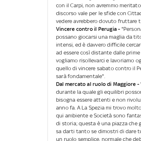
con il Carpi, non avremmo meritato
discorso vale per le sfide con Citt
vedere avrebbero dovuto fruttare tr
Vincere contro il Perugia -
"Persona
possano giocarsi una maglia da tito
intensi, ed è davvero difficile cerca
ad essere così distante dalle prime
vogliamo risollevarci e lavoriamo og
quello di vincere sabato contro il 
sarà fondamentale".
Dal mercato al ruolo di Maggiore - 
durante la quale gli equilibri poss
bisogna essere attenti e non rivol
anno fa. A La Spezia mi trovo molt
qui ambiente e Società sono fantast
di storia; questa è una piazza che
sa darti tanto se dimostri di dare 
un ruolo semplice, normale che deb