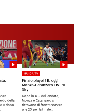
GUIDA TV
ata.
Finale playoff B: oggi
Monza-Catanzaro LIVE su
Sky
onza
Dopo lo 0-2 dell'andata,
ardo della
Monza e Catanzaro si
ie A dopo
ritrovano di fronte stasera
.
alle 20 per la finale...