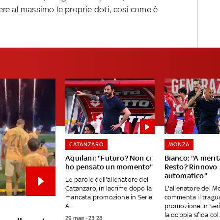
re al massimo le proprie doti, così come è
CATANZARO
MONZA
Aquilani: "Futuro? Non ci
Bianco: "A merit
ho pensato un momento"
Resto? Rinnovo
automatico"
Le parole dell'allenatore del
Catanzaro, in lacrime dopo la
L'allenatore del M
mancata promozione in Serie
commenta il tragu
A...
promozione in Ser
la doppia sfida col..
29 mag - 23:28