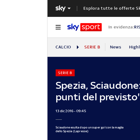
Esplora tutte le offerte S
In evidenza:
RI
CALCIO
SERIE B
News
High
SERIE B
Spezia, Sciaudone
punti del previsto
13 dic 2016 - 09:45
Sciaudone esulta dopo un super gol con la maglia
dello Spezia (Lapresse)