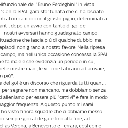
lifunzionale del "Bruno Ferdeghini" in vista
 "Con la SPAL gara sfortunata che ci ha lasciato
trati in campo con il giusto piglio, determinati a
anti; dopo un avvio con tanto di gol del
ti i nostri avversari hanno guadagnato campo,
situazione che lascia più di qualche dubbio, ma
episodi non girano a nostro favore. Nella ripresa
campo, ma nell'unica occasione concessa la SPAL
che fa male e che evidenzia un periodo in cui,
elle nostre mani, le vittorie faticano ad arrivare,
n più".
a del gol è un discorso che riguarda tutti quanti,
ioni per segnare non mancano, ma dobbiamo senza
i alleniamo per essere più "cattivi" e fare in modo
 maggior frequenza. A questo punto mi sarei
on ho visto finora squadre che ci abbiamo messo
o sempre giocati le gare fino alla fine, ad
ellas Verona; a Benevento e Ferrara, così come