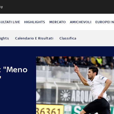
ky
SULTATI LIVE
HIGHLIGHTS
MERCATO
AMICHEVOLI
EUROPEI 
lights
Calendario E Risultati
Classifica
: "Meno
"