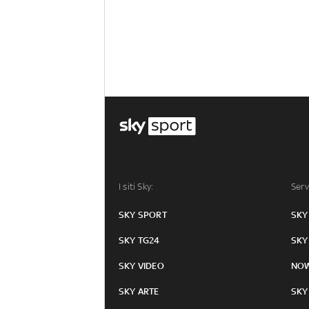
I siti Sky:
Serv
SKY SPORT
SKY
SKY TG24
SKY
SKY VIDEO
NO
SKY ARTE
SKY