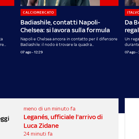
CALCIOMERCATO
ITALV
Badiashile, contatti Napoli-
Da B
Chelsea: si lavora sulla formula
regal
ta
Napoli e Chelsea ancora in contatto per il difensore
Un rega
e...
Badiashile: il nodo è trovare la quadra...
durante
07 ago - 12:29
07 ago -
meno di un minuto fa
Leganés, ufficiale l'arrivo di
oggi
Luca Zidane
24 minuti fa