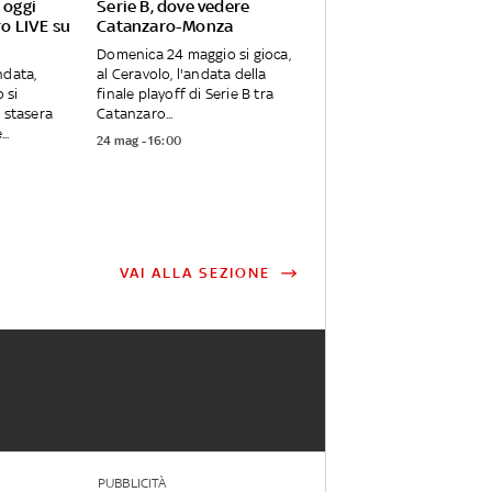
 oggi
Serie B, dove vedere
o LIVE su
Catanzaro-Monza
Domenica 24 maggio si gioca,
ndata,
al Ceravolo, l'andata della
 si
finale playoff di Serie B tra
e stasera
Catanzaro...
..
24 mag - 16:00
VAI ALLA SEZIONE
PUBBLICITÀ