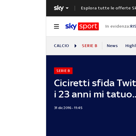
Esplora tutte le offerte S
In evidenza:
RI
CALCIO
SERIE B
News
High
SERIE B
Ciciretti sfida Twi
i 23 anni mi tatuo..
31 dic 2016 - 11:45