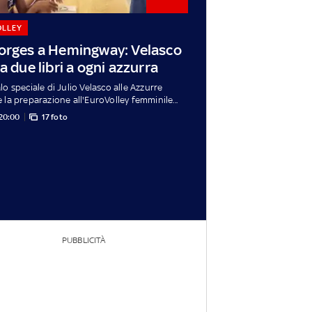
OLLEY
orges a Hemingway: Velasco
a due libri a ogni azzurra
lo speciale di Julio Velasco alle Azzurre
 la preparazione all'EuroVolley femminile...
 20:00
17 foto
PUBBLICITÀ