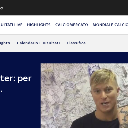
ky
SULTATI LIVE
HIGHLIGHTS
CALCIOMERCATO
MONDIALE CALCI
lights
Calendario E Risultati
Classifica
tter: per
.