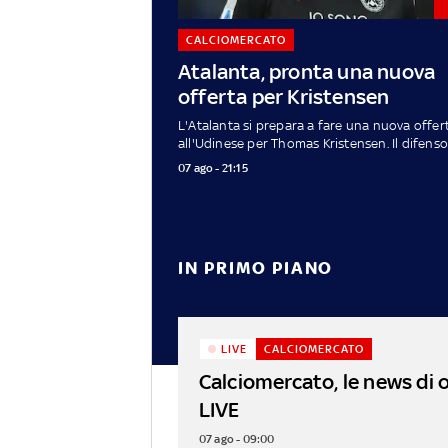
CALCIOMERCATO
Atalanta, pronta una nuova
offerta per Kristensen
L'Atalanta si prepara a fare una nuova offer
all'Udinese per Thomas Kristensen. Il difensor
07 ago - 21:15
IN PRIMO PIANO
LIVE
CALCIOMERCATO
Calciomercato, le news di 
LIVE
07 ago - 09:00