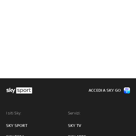
ACCEDI A SKY GO
I siti Sky:
Servizi:
SKY SPORT
SKY TV