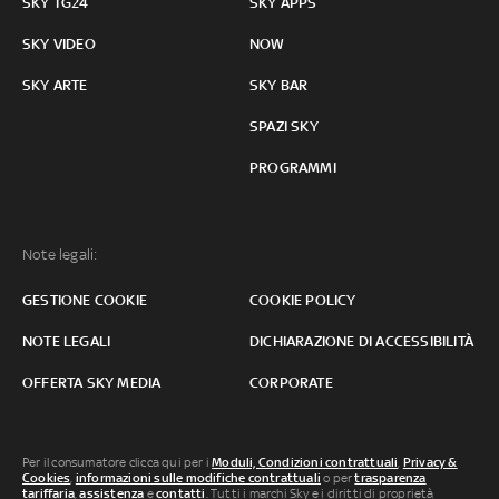
SKY TG24
SKY APPS
SKY VIDEO
NOW
SKY ARTE
SKY BAR
SPAZI SKY
PROGRAMMI
Note legali:
GESTIONE COOKIE
COOKIE POLICY
NOTE LEGALI
DICHIARAZIONE DI ACCESSIBILITÀ
OFFERTA SKY MEDIA
CORPORATE
Per il consumatore clicca qui per i
Moduli, Condizioni contrattuali
,
Privacy &
Cookies
,
informazioni sulle modifiche contrattuali
o per
trasparenza
tariffaria
,
assistenza
e
contatti
. Tutti i marchi Sky e i diritti di proprietà