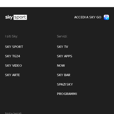
ACCEDI A SKY GO
I siti Sky:
Servizi:
SKY SPORT
SKY TV
SKY TG24
SKY APPS
SKY VIDEO
NOW
SKY ARTE
SKY BAR
SPAZI SKY
PROGRAMMI
Note legali: