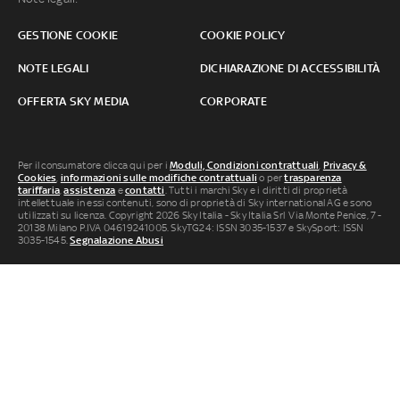
GESTIONE COOKIE
COOKIE POLICY
NOTE LEGALI
DICHIARAZIONE DI ACCESSIBILITÀ
OFFERTA SKY MEDIA
CORPORATE
Per il consumatore clicca qui per i
Moduli, Condizioni contrattuali
,
Privacy &
Cookies
,
informazioni sulle modifiche contrattuali
o per
trasparenza
tariffaria
,
assistenza
e
contatti
. Tutti i marchi Sky e i diritti di proprietà
intellettuale in essi contenuti, sono di proprietà di Sky international AG e sono
utilizzati su licenza. Copyright 2026 Sky Italia - Sky Italia Srl Via Monte Penice, 7 -
20138 Milano P.IVA 04619241005. SkyTG24: ISSN 3035-1537 e SkySport: ISSN
3035-1545.
Segnalazione Abusi