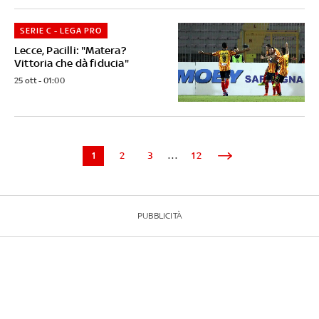
SERIE C - LEGA PRO
Lecce, Pacilli: "Matera?
Vittoria che dà fiducia"
25 ott - 01:00
1
2
3
...
12
PUBBLICITÀ