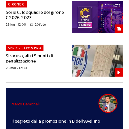
GIRONE C
Serie C, le squadre del girone
C 2026-2027
29 lug - 12:00
20 foto
SERIE C - LEGA PRO
Siracusa, altri 5 punti di
penalizzazione
26 mar - 17:30
Marco Demicheli
Il segreto della promozione in B dell'Avellino