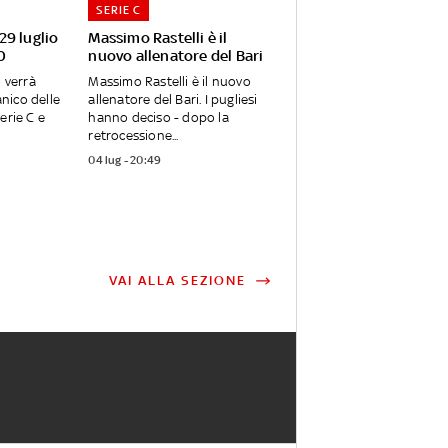
SERIE C
 29 luglio
Massimo Rastelli è il
0
nuovo allenatore del Bari
o verrà
Massimo Rastelli è il nuovo
anico delle
allenatore del Bari. I pugliesi
erie C e
hanno deciso - dopo la
retrocessione...
04 lug - 20:49
VAI ALLA SEZIONE