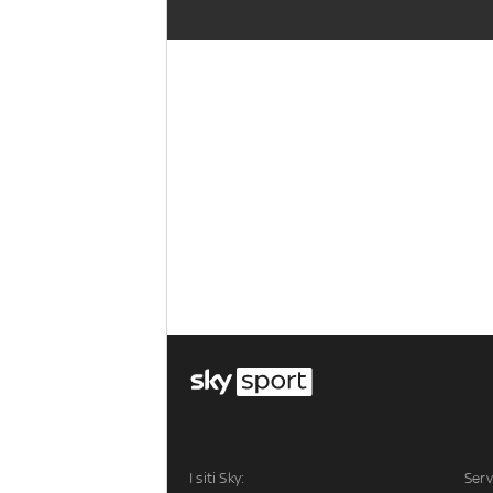
I siti Sky:
Serv