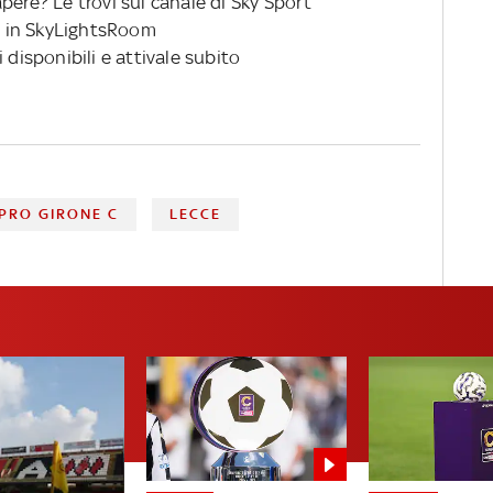
pere? Le trovi sul canale di Sky Sport
 in SkyLightsRoom
 disponibili e attivale subito
PRO GIRONE C
LECCE