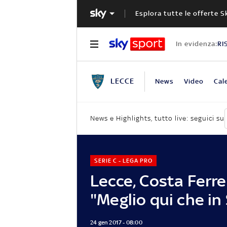
Esplora tutte le offerte S
In evidenza:
RI
LECCE
News
Video
Cal
News e Highlights, tutto live: seguici su
SERIE C - LEGA PRO
Lecce, Costa Ferre
"Meglio qui che in 
24 gen 2017 - 08:00