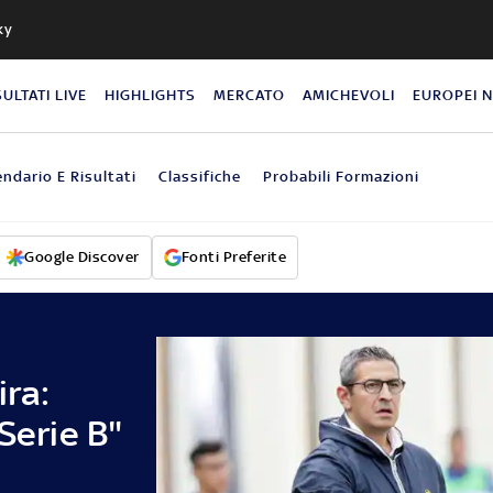
ky
SULTATI LIVE
HIGHLIGHTS
MERCATO
AMICHEVOLI
EUROPEI 
endario E Risultati
Classifiche
Probabili Formazioni
Google Discover
Fonti Preferite
ira:
Serie B"