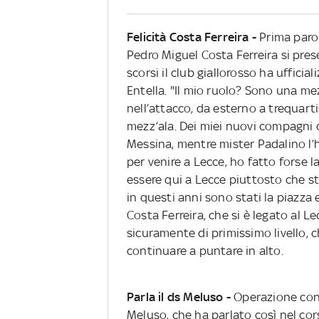
Felicità Costa Ferreira -
Prima parol
Pedro Miguel Costa Ferreira si pre
scorsi il club giallorosso ha ufficial
Entella. "Il mio ruolo? Sono una mez
nell’attacco, da esterno a trequarti
mezz’ala. Dei miei nuovi compagni 
Messina, mentre mister Padalino l’h
per venire a Lecce, ho fatto forse l
essere qui a Lecce piuttosto che st
in questi anni sono stati la piazza 
Costa Ferreira, che si è legato al L
sicuramente di primissimo livello, 
continuare a puntare in alto.
Parla il ds Meluso -
Operazione cond
Meluso, che ha parlato così nel cors