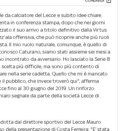
CONDIVIDI
e da calciatore del Lecce e subito idee chiare.
senta in conferenza stampa, dopo che nei giorni
izzato il suo arrivo a titolo definitivo dalla Virtus
z’ala offensiva, che può ricoprire anche più ruoli
sta. Il mio ruolo naturale, comunque, è quello di
conosco Caturano, siamo stati assieme sei mesi a
o incontrato da avversario. Ho lasciato la Serie B
a scelta più difficile, ma sono più contento di
are nella serie cadetta. Quello che mi è mancato
e il pubblico, che invece troverò qui", afferma
ecce fino al 30 giugno del 2019. Un rinforzo
chiaro segnale da parte della società Lecce di
otta dal direttore sportivo del Lecce Mauro
o della presentazione di Costa Ferreira: "E’ stata