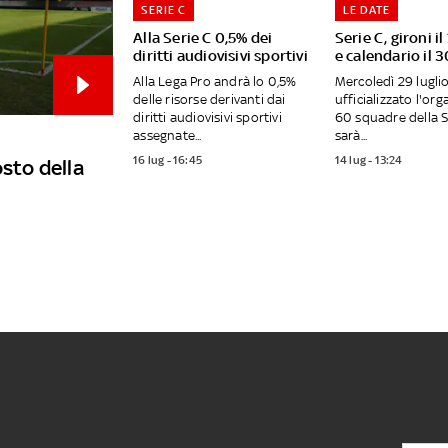
SERIE C
LE DATE
Alla Serie C 0,5% dei
Serie C, gironi il
diritti audiovisivi sportivi
e calendario il 3
Alla Lega Pro andrà lo 0,5%
Mercoledì 29 lugli
delle risorse derivanti dai
ufficializzato l'org
diritti audiovisivi sportivi
60 squadre della S
assegnate...
sarà...
16 lug - 16:45
14 lug - 13:24
osto della