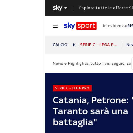
Esplora tutte le offerte S
In evidenza:
RI
CALCIO
SERIE C - LEGA PRO
Ne
News e Highlights, tutto live: seguici su
SERIE C - LEGA PRO
Catania, Petrone: 
Taranto sarà una
battaglia"