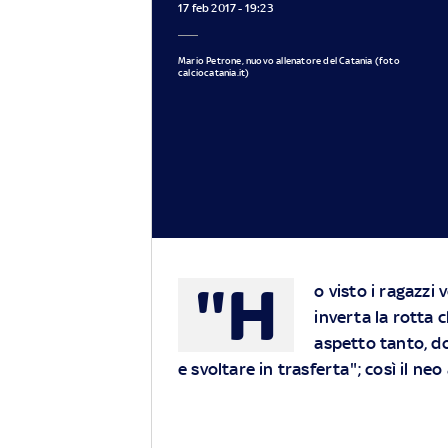
17 feb 2017 - 19:23
Mario Petrone, nuovo allenatore del Catania (foto
calciocatania.it)
"H
o visto i ragazzi 
inverta la rotta 
aspetto tanto, d
e svoltare in trasferta"; così il ne