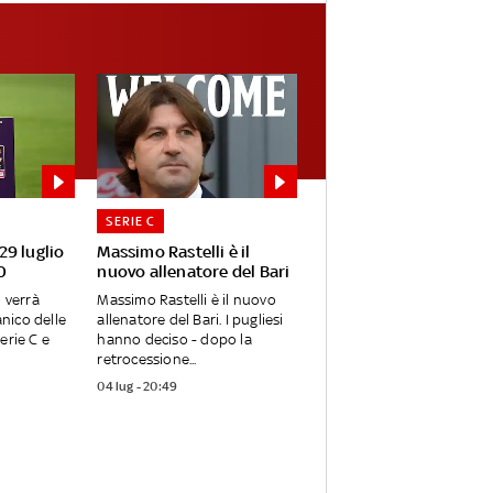
SERIE C
 29 luglio
Massimo Rastelli è il
0
nuovo allenatore del Bari
o verrà
Massimo Rastelli è il nuovo
anico delle
allenatore del Bari. I pugliesi
erie C e
hanno deciso - dopo la
retrocessione...
04 lug - 20:49