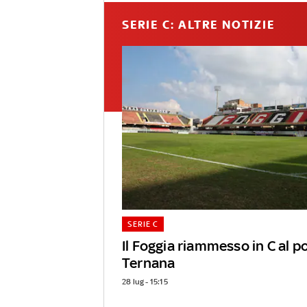
SERIE C: ALTRE NOTIZIE
SERIE C
Il Foggia riammesso in C al p
Ternana
28 lug - 15:15