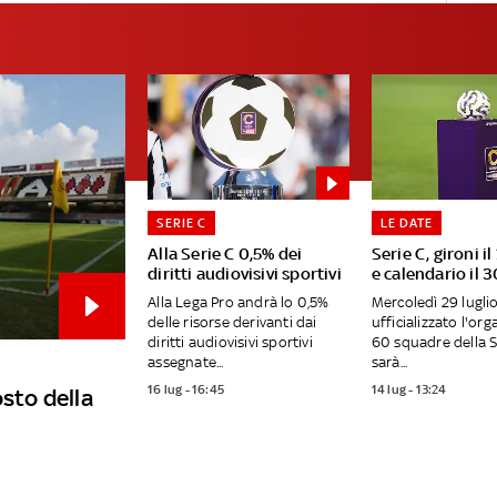
SERIE C
LE DATE
Alla Serie C 0,5% dei
Serie C, gironi il
diritti audiovisivi sportivi
e calendario il 3
Alla Lega Pro andrà lo 0,5%
Mercoledì 29 lugli
delle risorse derivanti dai
ufficializzato l'org
diritti audiovisivi sportivi
60 squadre della S
assegnate...
sarà...
16 lug - 16:45
14 lug - 13:24
osto della