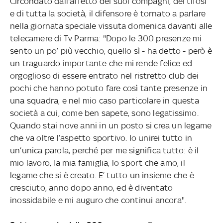
Circondato dall'affetto dei suoi compagni, dei tifosi
e di tutta la società, il difensore è tornato a parlare
nella giornata speciale vissuta domenica davanti alle
telecamere di Tv Parma: "Dopo le 300 presenze mi
sento un po’ più vecchio, quello sì - ha detto - però è
un traguardo importante che mi rende felice ed
orgoglioso di essere entrato nel ristretto club dei
pochi che hanno potuto fare così tante presenze in
una squadra, e nel mio caso particolare in questa
società a cui, come ben sapete, sono legatissimo.
Quando stai nove anni in un posto si crea un legame
che va oltre l’aspetto sportivo. Io unirei tutto in
un’unica parola, perché per me significa tutto: è il
mio lavoro, la mia famiglia, lo sport che amo, il
legame che si è creato. E’ tutto un insieme che è
cresciuto, anno dopo anno, ed è diventato
inossidabile e mi auguro che continui ancora".