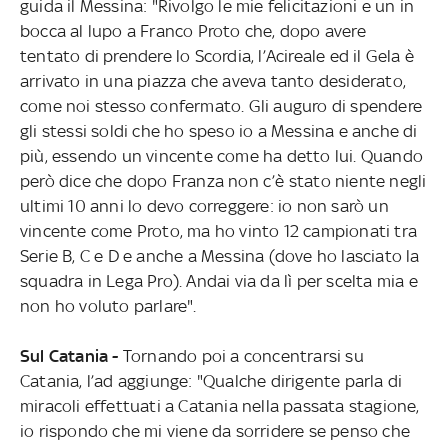
guida il Messina: "Rivolgo le mie felicitazioni e un in
bocca al lupo a Franco Proto che, dopo avere
tentato di prendere lo Scordia, l’Acireale ed il Gela è
arrivato in una piazza che aveva tanto desiderato,
come noi stesso confermato. Gli auguro di spendere
gli stessi soldi che ho speso io a Messina e anche di
più, essendo un vincente come ha detto lui. Quando
però dice che dopo Franza non c’è stato niente negli
ultimi 10 anni lo devo correggere: io non sarò un
vincente come Proto, ma ho vinto 12 campionati tra
Serie B, C e D e anche a Messina (dove ho lasciato la
squadra in Lega Pro). Andai via da lì per scelta mia e
non ho voluto parlare".
Sul Catania -
Tornando poi a concentrarsi su
Catania, l’ad aggiunge: "Qualche dirigente parla di
miracoli effettuati a Catania nella passata stagione,
io rispondo che mi viene da sorridere se penso che