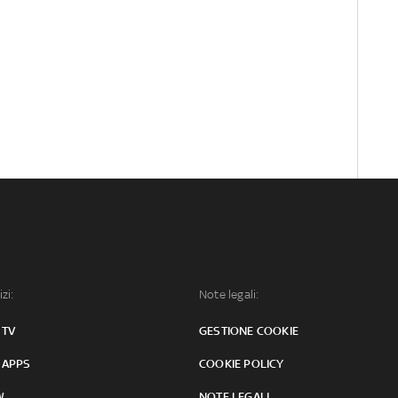
izi:
Note legali:
 TV
GESTIONE COOKIE
 APPS
COOKIE POLICY
W
NOTE LEGALI