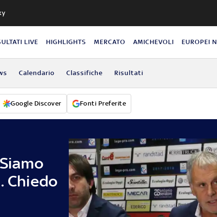
ky
SULTATI LIVE
HIGHLIGHTS
MERCATO
AMICHEVOLI
EUROPEI 
ws
Calendario
Classifiche
Risultati
Google Discover
Fonti Preferite
"Siamo
. Chiedo