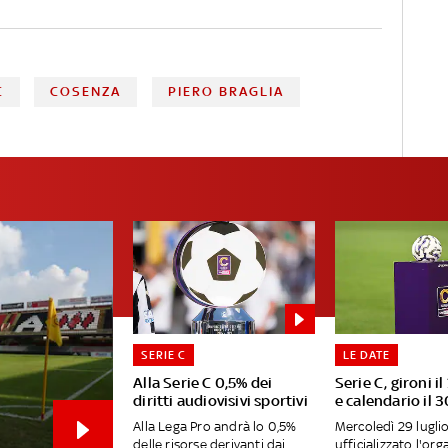
C
COSENZA
PIERO BRAGLIA
SERIE C
LE DATE
Alla Serie C 0,5% dei
Serie C, gironi il
diritti audiovisivi sportivi
e calendario il 3
Alla Lega Pro andrà lo 0,5%
Mercoledì 29 lugli
delle risorse derivanti dai
ufficializzato l'org