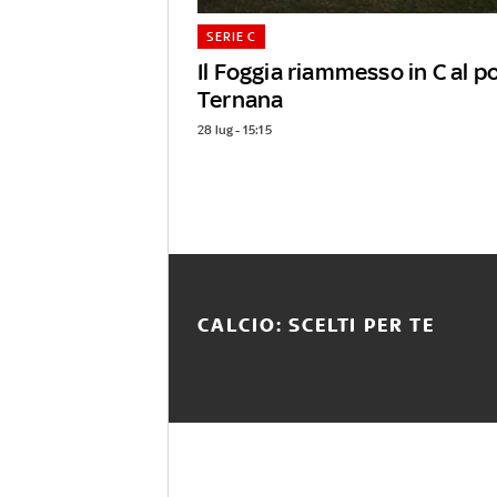
SERIE C
Il Foggia riammesso in C al p
Ternana
28 lug - 15:15
CALCIO: SCELTI PER TE