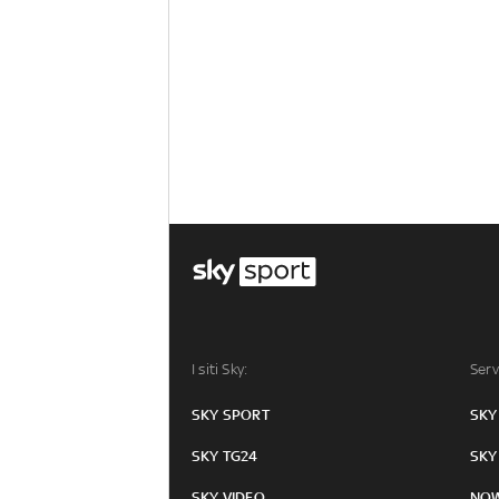
I siti Sky:
Serv
SKY SPORT
SKY
SKY TG24
SKY
SKY VIDEO
NO