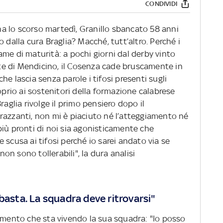
CONDIVIDI
ina lo scorso martedì, Granillo sbancato 58 anni
 dalla cura Braglia? Macché, tutt’altro. Perché i
me di maturità: a pochi giorni dal derby vinto
rete di Mendicino, il Cosenza cade bruscamente in
e lascia senza parole i tifosi presenti sugli
oprio ai sostenitori della formazione calabrese
raglia rivolge il primo pensiero dopo il
razzanti, non mi è piaciuto né l’atteggiamento né
o più pronti di noi sia agonisticamente che
 scusa ai tifosi perché io sarei andato via se
 non sono tollerabili", la dura analisi
basta. La squadra deve ritrovarsi"
momento che sta vivendo la sua squadra: "Io posso