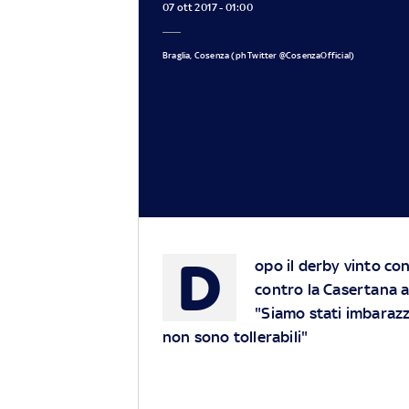
07 ott 2017 - 01:00
Braglia, Cosenza (ph Twitter @CosenzaOfficial)
D
opo il derby vinto co
contro la Casertana al
"Siamo stati imbarazza
non sono tollerabili"