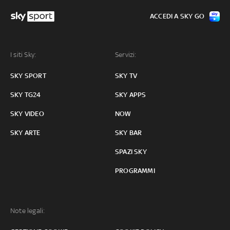
ACCEDI A SKY GO
I siti Sky:
Servizi:
SKY SPORT
SKY TV
SKY TG24
SKY APPS
SKY VIDEO
NOW
SKY ARTE
SKY BAR
SPAZI SKY
PROGRAMMI
Note legali: