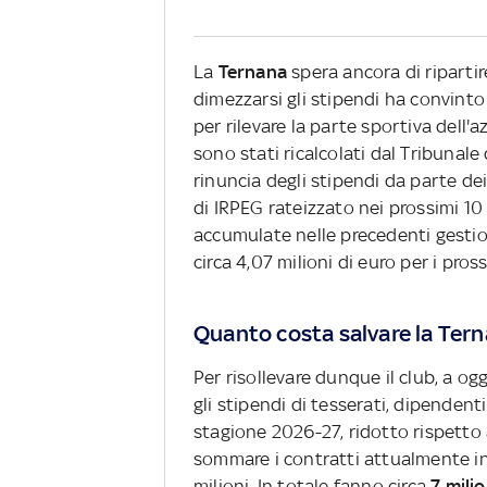
La
Ternana
spera ancora di ripartir
dimezzarsi gli stipendi ha convinto 
per rilevare la parte sportiva dell
sono stati ricalcolati dal Tribunale
rinuncia degli stipendi da parte de
di IRPEG rateizzato nei prossimi 10 
accumulate nelle precedenti gesti
circa 4,07 milioni di euro per i pros
Quanto costa salvare la Ter
Per risollevare dunque il club, a og
gli stipendi di tesserati, dipendenti
stagione 2026-27, ridotto rispetto a
sommare i contratti attualmente 
milioni. In totale fanno circa
7 milio