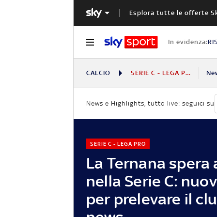
Esplora tutte le offerte S
In evidenza:
RI
CALCIO
SERIE C - LEGA PRO
Ne
News e Highlights, tutto live: seguici su
SERIE C - LEGA PRO
La Ternana spera 
nella Serie C: nuo
per prelevare il cl
news