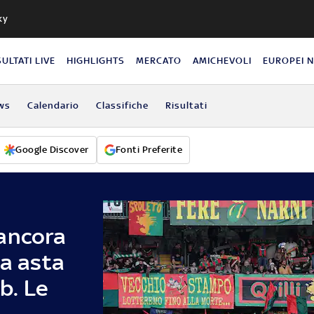
ky
SULTATI LIVE
HIGHLIGHTS
MERCATO
AMICHEVOLI
EUROPEI 
ws
Calendario
Classifiche
Risultati
Google Discover
Fonti Preferite
ancora
va asta
ub. Le