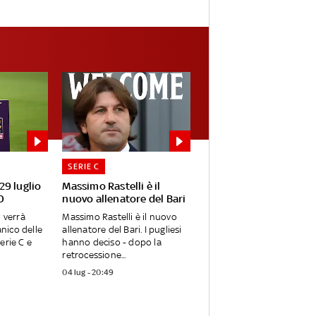
SERIE C
 29 luglio
Massimo Rastelli è il
0
nuovo allenatore del Bari
o verrà
Massimo Rastelli è il nuovo
anico delle
allenatore del Bari. I pugliesi
erie C e
hanno deciso - dopo la
retrocessione...
04 lug - 20:49