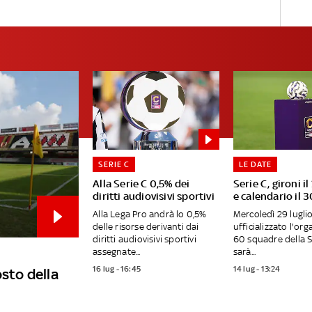
SERIE C
LE DATE
Alla Serie C 0,5% dei
Serie C, gironi il
diritti audiovisivi sportivi
e calendario il 3
Alla Lega Pro andrà lo 0,5%
Mercoledì 29 lugli
delle risorse derivanti dai
ufficializzato l'org
diritti audiovisivi sportivi
60 squadre della S
assegnate...
sarà...
16 lug - 16:45
14 lug - 13:24
osto della