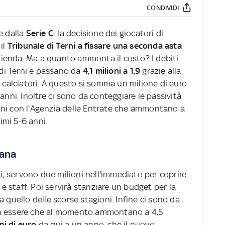
CONDIVIDI
e dalla
Serie C
: la decisione dei giocatori di
il
Tribunale di Terni a fissare una seconda asta
'azienda. Ma a quanto ammonta il costo? I debiti
 di Terni e passano da
4,1 milioni a 1,9
grazie alla
i calciatori. A questo si somma un milione di euro
anni. Inoltre ci sono da conteggiare le passività
oni con l'Agenzia delle Entrate che ammontano a
simi 5-6 anni.
nana
gi, servono due milioni nell'immediato per coprire
 e staff. Poi servirà stanziare un budget per la
 quello delle scorse stagioni. Infine ci sono da
in essere che al momento ammontano a 4,5
ni di euro
da qui a un anno, che il nuovo