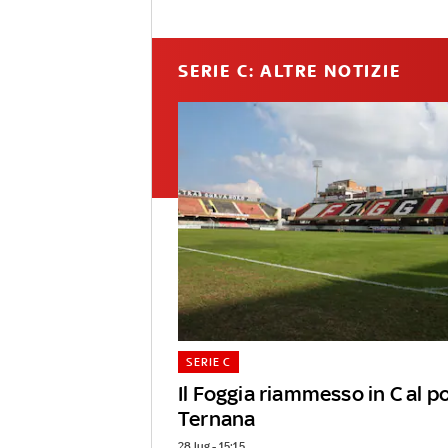
SERIE C: ALTRE NOTIZIE
SERIE C
Il Foggia riammesso in C al p
Ternana
28 lug - 15:15