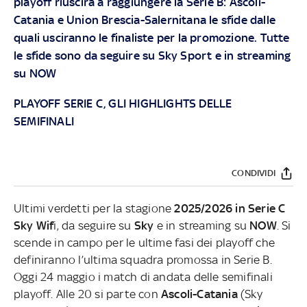
playoff riuscirà a raggiungere la Serie B: Ascoli-
Catania e Union Brescia-Salernitana le sfide dalle
quali usciranno le finaliste per la promozione. Tutte
le sfide sono da seguire su
Sky
Sport e in streaming
su
NOW
PLAYOFF SERIE C, GLI HIGHLIGHTS DELLE
SEMIFINALI
CONDIVIDI
Ultimi verdetti per la stagione
2025/2026 in Serie C
Sky Wif
i, da seguire su
Sky
e in streaming su
NOW
. Si
scende in campo per le ultime fasi dei playoff che
definiranno l’ultima squadra promossa in Serie B.
Oggi 24 maggio i match di andata delle semifinali
playoff. Alle 20 si parte con
Ascoli-Catania
(Sky