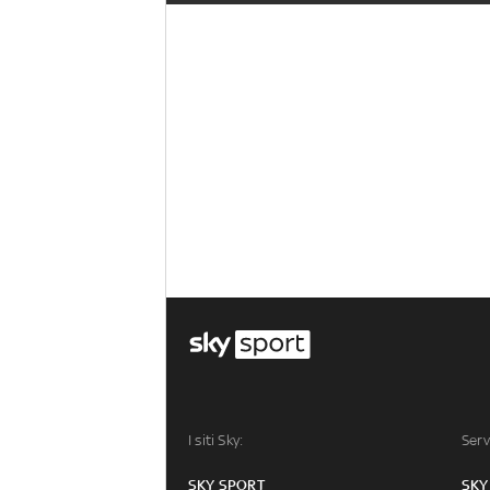
I siti Sky:
Serv
SKY SPORT
SKY