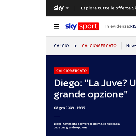
Esplora tutte le offerte S
In evidenza:
RI
CALCIO
CALCIOMERCATO
New
CALCIOMERCATO
Diego: "La Juve? 
grande opzione"
08 gen 2009 - 15:35
Diego, fantasista del Werder Brema, considera la
Juve una grande opzione