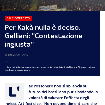
CALCIOMERCATO
Per Kakà nulla è deciso.
Galliani: "Contestazione
ingiusta"
18 gen 2009 - 21:42
I tifosi del Milan hanno contestato la società che ha dato il via libera al City per trattare
con Kakà la sua cessione
L'
ad rossonero non si sbilancia sul
futuro del brasiliano pur ribadendo la
volontà di valutare l'offerta degli
inglesi. Ai tifosi dice: "Non devono dimenticare che