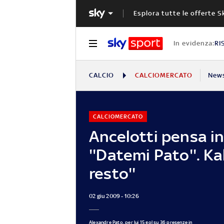
Esplora tutte le offerte S
In evidenza:
RI
CALCIO
CALCIOMERCATO
New
CALCIOMERCATO
Ancelotti pensa in
''Datemi Pato''. Kak
resto''
02 giu 2009 - 10:26
Alexandre Pato, per lui 15 gol su 36 presenze in