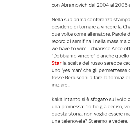
con Abramovich dal 2004 al 2006 ed
Nella sua prima conferenza stampa 
desiderio di tornare a vincere la C
due volte come allenatore. Parole d'
record di semifinali nella massima 
we have to win" - chiarisce Ancelott
"Dobbiamo vincere" è anche quell
Star
la scelta del russo sarebbe ca
uno 'yes man' che gli permettesse di
fosse Berlusconi a fare la formazione
iniziare...
Kakà intanto si è sfogato sul volo ch
una promessa: "Io ho già deciso, vog
questa storia, non voglio essere mal
una telenovela? Staremo a vedere.