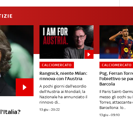
IZIE
CALCIOMERCATO
CALCIOMERCATO
Rangnick, niente Milan:
Psg, Ferran Torr
rinnova con l'Austria
l'obiettivo se pa
Barcola
A pochi giorni dall'esordio
dell'Austria ai Mondiali, la
Il Paris Saint-Germ
Nazionale ha annunciato il
messo gli occhi su
rinnovo di...
Torres, attaccante 
Barcellona: lo...
13 giu - 20:22
'Italia?
13 giu - 09:10