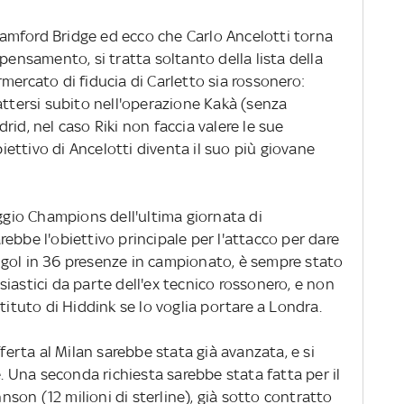
amford Bridge ed ecco che Carlo Ancelotti torna
pensamento, si tratta soltanto della lista della
mercato di fiducia di Carletto sia rossonero:
attersi subito nell'operazione Kakà (senza
id, nel caso Riki non faccia valere le sue
biettivo di Ancelotti diventa il suo più giovane
eggio Champions dell'ultima giornata di
ebbe l'obiettivo principale per l'attacco per dare
15 gol in 36 presenze in campionato, è sempre stato
iastici da parte dell'ex tecnico rossonero, e non
tituto di Hiddink se lo voglia portare a Londra.
fferta al Milan sarebbe stata già avanzata, e si
e. Una seconda richiesta sarebbe stata fatta per il
on (12 milioni di sterline), già sotto contratto