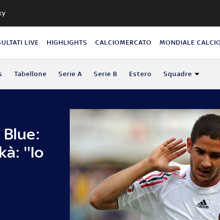
ky
SULTATI LIVE
HIGHLIGHTS
CALCIOMERCATO
MONDIALE CALCI
s
Tabellone
Serie A
Serie B
Estero
Squadre
 Blue:
à: ''Io