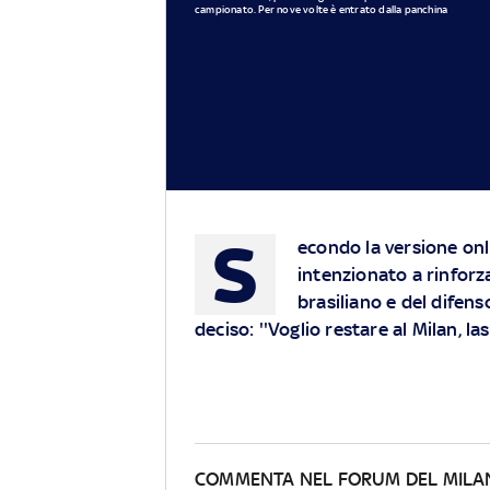
campionato. Per nove volte è entrato dalla panchina
S
econdo la versione onl
intenzionato a rinforza
brasiliano e del difen
deciso: ''Voglio restare al Milan, la
COMMENTA NEL FORUM DEL MILA