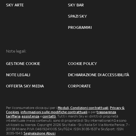
SKY ARTE
SKY BAR
SPAZI SKY
PROGRAMMI
Note legali:
GESTIONE COOKIE
COOKIE POLICY
NOTE LEGALI
DICHIARAZIONE DI ACCESSIBILITÀ
OFFERTA SKY MEDIA
CORPORATE
Per il consumatore clicca qui per i
Moduli, Condizioni contrattuali
,
Privacy &
Cookies
,
informazioni sulle modifiche contrattuali
o per
trasparenza
tariffaria
,
assistenza
e
contatti
. Tutti i marchi Sky e i diritti di proprietà
intellettuale in essi contenuti, sono di proprietà di Sky international AG e sono
utilizzati su licenza. Copyright 2026 Sky Italia - Sky Italia Srl Via Monte Penice, 7 -
20138 Milano P.IVA 04619241005. SkyTG24: ISSN 3035-1537 e SkySport: ISSN
3035-1545.
Segnalazione Abusi