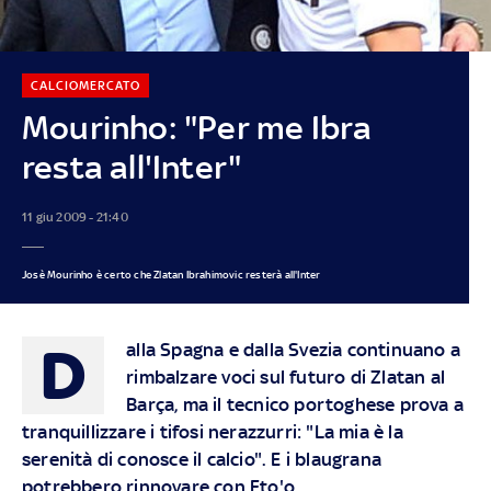
CALCIOMERCATO
Mourinho: "Per me Ibra
resta all'Inter"
11 giu 2009 - 21:40
Josè Mourinho è certo che Zlatan Ibrahimovic resterà all'Inter
D
alla Spagna e dalla Svezia continuano a
rimbalzare voci sul futuro di Zlatan al
Barça, ma il tecnico portoghese prova a
tranquillizzare i tifosi nerazzurri: "La mia è la
serenità di conosce il calcio". E i blaugrana
potrebbero rinnovare con Eto'o