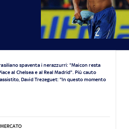
rasiliano spaventa i nerazzurri: "Maicon resta
 Piace al Chelsea e al Real Madrid". Più cauto
o assistito, David Trezeguet: "In questo momento
OMERCATO