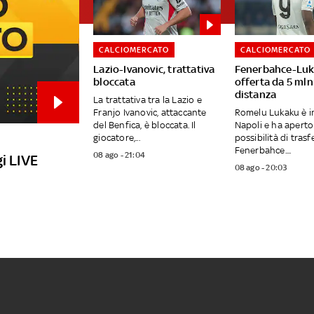
CALCIOMERCATO
CALCIOMERCATO
Lazio-Ivanovic, trattativa
Fenerbahce-Luk
bloccata
offerta da 5 mln:
distanza
La trattativa tra la Lazio e
Franjo Ivanovic, attaccante
Romelu Lukaku è in
del Benfica, è bloccata. Il
Napoli e ha aperto 
giocatore,...
possibilità di trasfe
Fenerbahce....
08 ago - 21:04
i LIVE
08 ago - 20:03