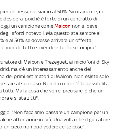
prende nessuno, siamo al 50%. Sicuramente, ci
e desidera, poiché è forte di un contratto di
e oggi un campione come
Maicon
non si deve
 degli sforzi notevoli. Ma questo sta sempre al
50% e al 50% se dovesse arrivare un'offerta
esto mondo tutto si vende e tutto si compra".
curatore di Maicon e Trezeguet, ai microfoni di Sky
adrid, ma c'è un interessamento anche del
no dei primi estimatori di Maicon. Non esiste solo
be fare al suo caso. Non dico che c'é la possibilità
 tutti. Ma la cosa che vorrei precisare, è che un
ra e si sta zitti".
ggio. "Non facciamo passare un campione per un
lche attenzione in più. Una volta che il giocatore
lo un cieco non può vedere certe cose".