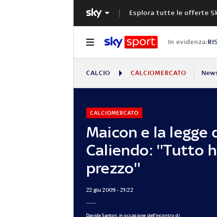
Esplora tutte le offerte S
In evidenza:
RI
CALCIO
CALCIOMERCATO
New
CALCIOMERCATO
Maicon e la legge 
Caliendo: ''Tutto 
prezzo''
22 giu 2009 - 21:22
Davide Santon, in occasione dell'incontro di