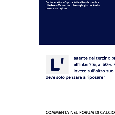
Confederations Cup tra Italia e Brasile, sembra
chiedere a Maicon con che maglia giocherà nella
prossima stagione
L'
agente del terzino b
all'Inter? Sì, al 50%.
invece sull'altro su
deve solo pensare a riposare"
COMMENTA NEL FORUM DI CALCI