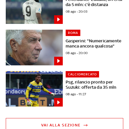
da 5 mln: c'è distanza
08 ago - 20:03
ROMA
Gasperini: "Numericamente
manca ancora qualcosa"
08 ago - 20:00
CALCIOMERCATO
Psg, rilancio pronto per
Suzuki: offerta da 35 mln
08 ago - 11:27
VAI ALLA SEZIONE