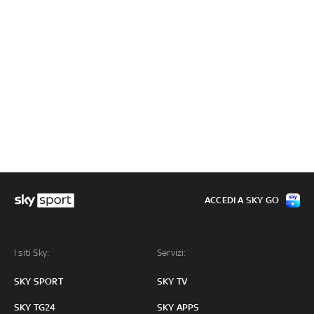
ACCEDI A SKY GO
I siti Sky:
Servizi:
SKY SPORT
SKY TV
SKY TG24
SKY APPS