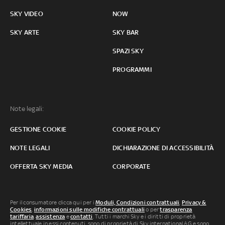
SKY VIDEO
NOW
SKY ARTE
SKY BAR
SPAZI SKY
PROGRAMMI
Note legali:
GESTIONE COOKIE
COOKIE POLICY
NOTE LEGALI
DICHIARAZIONE DI ACCESSIBILITÀ
OFFERTA SKY MEDIA
CORPORATE
Per il consumatore clicca qui per i
Moduli, Condizioni contrattuali
,
Privacy &
Cookies
,
informazioni sulle modifiche contrattuali
o per
trasparenza
tariffaria
,
assistenza
e
contatti
. Tutti i marchi Sky e i diritti di proprietà
intellettuale in essi contenuti, sono di proprietà di Sky international AG e sono