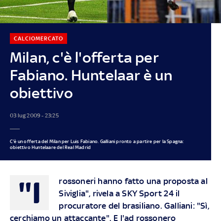
CALCIOMERCATO
Milan, c'è l'offerta per
Fabiano. Huntelaar è un
obiettivo
03 lug 2009 - 23:25
C'è un offerta del Milan per Luis Fabiano. Galliani pronto a partire per la Spagna:
obiettivo Huntelaare del Real Madrid
"I
rossoneri hanno fatto una proposta al
Siviglia", rivela a SKY Sport 24 il
procuratore del brasiliano. Galliani: "Sì,
cerchiamo un attaccante". E l'ad rossonero