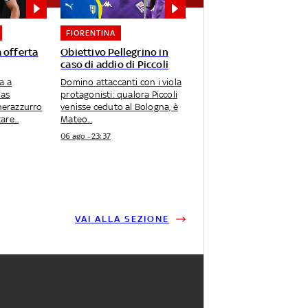
FIORENTINA
 offerta
Obiettivo Pellegrino in
caso di addio di Piccoli
a a
Domino attaccanti con i viola
mas
protagonisti: qualora Piccoli
 nerazzurro
venisse ceduto al Bologna, è
re...
Mateo...
06 ago - 23:37
VAI ALLA SEZIONE