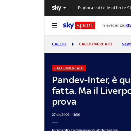
Esplora tutte le offerte S
In evidenza:
RI
CALCIO
CALCIOMERCATO
New
CALCIOMERCATO
Pandev-Inter, è qu
fatta. Ma il Liverpo
prova
27 dic 2009 - 11:30
Goran Pandev è sempre più vicino all'Inter: lunedì la