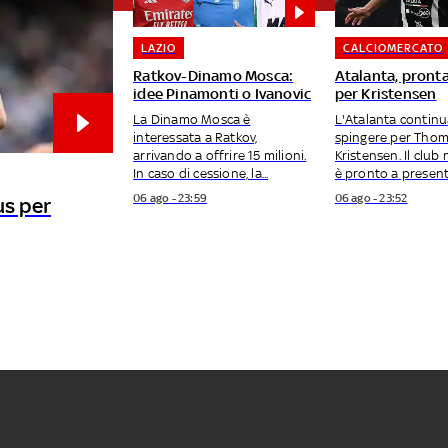
LAZIO
CALCIOMERCATO
Ratkov-Dinamo Mosca:
Atalanta, pronta
idee Pinamonti o Ivanovic
per Kristensen
La Dinamo Mosca è
L'Atalanta continu
interessata a Ratkov,
spingere per Tho
arrivando a offrire 15 milioni.
Kristensen. Il club
In caso di cessione, la...
è pronto a presenta
06 ago - 23:59
06 ago - 23:52
us per