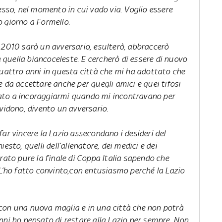
esso, nel momento in cui vado via. Voglio essere
 giorno a Formello.
 2010 sarò un avversario, esulterò, abbraccerò
quella biancoceleste. E cercherò di essere di nuovo
quattro anni in questa città che mi ha adottato che
 da accettare anche per quegli amici e quei tifosi
ato a incoraggiarmi quando mi incontravano per
vidono, divento un avversario.
ar vincere la Lazio assecondano i desideri del
esto, quelli dell’allenatore, dei medici e dei
rato pure la finale di Coppa Italia sapendo che
 L’ho fatto convinto,con entusiasmo perché la Lazio
con una nuova maglia e in una città che non potrà
nni ho pensato di restare alla Lazio per sempre. Non