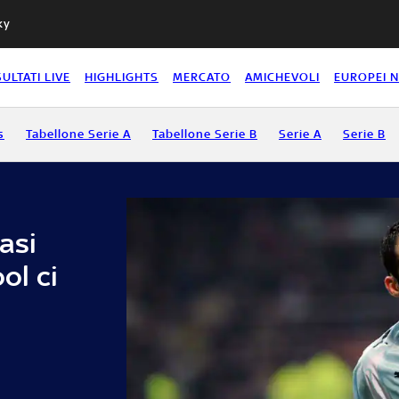
ky
SULTATI LIVE
HIGHLIGHTS
MERCATO
AMICHEVOLI
EUROPEI 
s
Tabellone Serie A
Tabellone Serie B
Serie A
Serie B
asi
ol ci