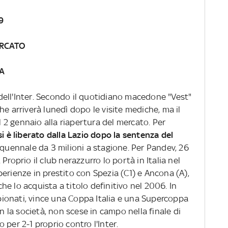
9
ERCATO
 A
ell'Inter. Secondo il quotidiano macedone "Vest"
he arriverà lunedì dopo le visite mediche, ma il
il 2 gennaio alla riapertura del mercato. Per
si è liberato dalla Lazio dopo la sentenza del
nquennale da 3 milioni a stagione. Per Pandev, 26
r. Proprio il club nerazzurro lo portà in Italia nel
erienze in prestito con Spezia (C1) e Ancona (A),
 che lo acquista a titolo definitivo nel 2006. In
ionati, vince una Coppa Italia e una Supercoppa
on la società, non scese in campo nella finale di
per 2-1 proprio contro l'Inter.