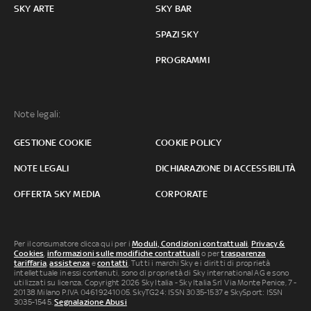
SKY ARTE
SKY BAR
SPAZI SKY
PROGRAMMI
Note legali:
GESTIONE COOKIE
COOKIE POLICY
NOTE LEGALI
DICHIARAZIONE DI ACCESSIBILITÀ
OFFERTA SKY MEDIA
CORPORATE
Per il consumatore clicca qui per i
Moduli, Condizioni contrattuali
,
Privacy &
Cookies
,
informazioni sulle modifiche contrattuali
o per
trasparenza
tariffaria
,
assistenza
e
contatti
. Tutti i marchi Sky e i diritti di proprietà
intellettuale in essi contenuti, sono di proprietà di Sky international AG e sono
utilizzati su licenza. Copyright 2026 Sky Italia - Sky Italia Srl Via Monte Penice, 7 -
20138 Milano P.IVA 04619241005. SkyTG24: ISSN 3035-1537 e SkySport: ISSN
3035-1545.
Segnalazione Abusi