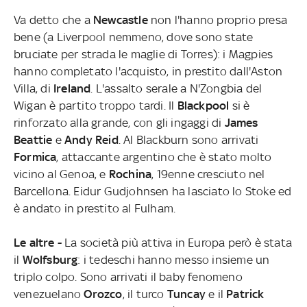
Va detto che a
Newcastle
non l'hanno proprio presa
bene (a Liverpool nemmeno, dove sono state
bruciate per strada le maglie di Torres): i Magpies
hanno completato l'acquisto, in prestito dall'Aston
Villa, di
Ireland
. L'assalto serale a N'Zongbia del
Wigan è partito troppo tardi. Il
Blackpool
si è
rinforzato alla grande, con gli ingaggi di
James
Beattie
e
Andy Reid
. Al Blackburn sono arrivati
Formica
, attaccante argentino che è stato molto
vicino al Genoa, e
Rochina
, 19enne cresciuto nel
Barcellona. Eidur Gudjohnsen ha lasciato lo Stoke ed
è andato in prestito al Fulham.
Le altre -
La società più attiva in Europa però è stata
il
Wolfsburg
: i tedeschi hanno messo insieme un
triplo colpo. Sono arrivati il baby fenomeno
venezuelano
Orozco
, il turco
Tuncay
e il
Patrick