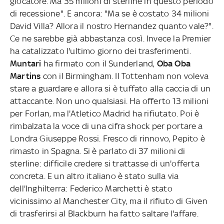
giocatore. Ma 35 milioni di sterline in questo periodo
di recessione". E ancora: "Ma se è costato 34 milioni
David Villa? Allora il nostro Hernandez quanto vale?".
Ce ne sarebbe già abbastanza così. Invece la Premier
ha catalizzato l'ultimo giorno dei trasferimenti.
Muntari
ha firmato con il Sunderland,
Oba Oba
Martins
con il Birmingham. Il Tottenham non voleva
stare a guardare e allora si è tuffato alla caccia di un
attaccante. Non uno qualsiasi. Ha offerto 13 milioni
per Forlan, ma l'Atletico Madrid ha rifiutato. Poi è
rimbalzata la voce di una cifra shock per portare a
Londra Giuseppe Rossi. Fresco di rinnovo, Pepito è
rimasto in Spagna. Si è parlato di 37 milioni di
sterline: difficile credere si trattasse di un'offerta
concreta. E un altro italiano è stato sulla via
dell'Inghilterra: Federico Marchetti è stato
vicinissimo al Manchester City, ma il rifiuto di Given
di trasferirsi al Blackburn ha fatto saltare l'affare.