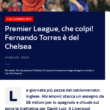
CALCIOMERCATO
Premier League, che colpi!
Fernando Torres è del
Chelsea
01 feb 2011 - 00:54
Fernando Torres passa al Chelsea. Il Liverpool incassa un mega assegno e compra
Carroll e Suarez
L
a giornata più pazza del calciomercato
inglese. Abramovic stacca un assegno da
58 milioni per lo spagnolo e chiude sul
gong la trattativa per David Luiz. A Liverpool