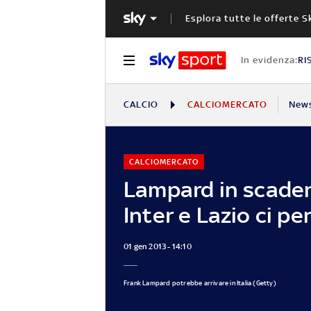
Esplora tutte le offerte S
In evidenza:
RI
CALCIO
CALCIOMERCATO
New
CALCIOMERCATO
Lampard in scade
Inter e Lazio ci p
01 gen 2013 - 14:10
Frank Lampard potrebbe arrivare in Italia (Getty)