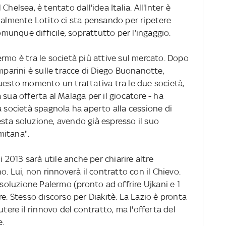
helsea, è tentato dall'idea Italia. All'Inter è
ialmente Lotito ci sta pensando per ripetere
comunque difficile, soprattutto per l'ingaggio.
ermo è tra le società più attive sul mercato. Dopo
amparini è sulle tracce di Diego Buonanotte,
questo momento un trattativa tra le due società,
 sua offerta al Malaga per il giocatore - ha
a società spagnola ha aperto alla cessione di
sta soluzione, avendo già espresso il suo
mitana".
i 2013 sarà utile anche per chiarire altre
o. Lui, non rinnoverà il contratto con il Chievo.
 soluzione Palermo (pronto ad offrire Ujkani e 1
re. Stesso discorso per Diakitè. La Lazio è pronta
utere il rinnovo del contratto, ma l'offerta del
e.