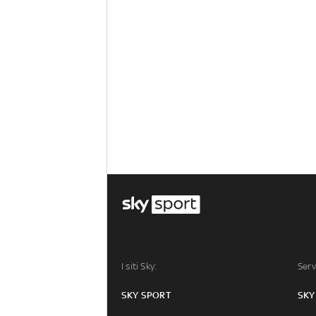
I siti Sky:
Serv
SKY SPORT
SKY