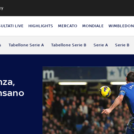
ky
SULTATI LIVE
HIGHLIGHTS
MERCATO
MONDIALE
WIMBLEDO
s
Tabellone Serie A
Tabellone Serie B
Serie A
Serie B
nza,
ensano