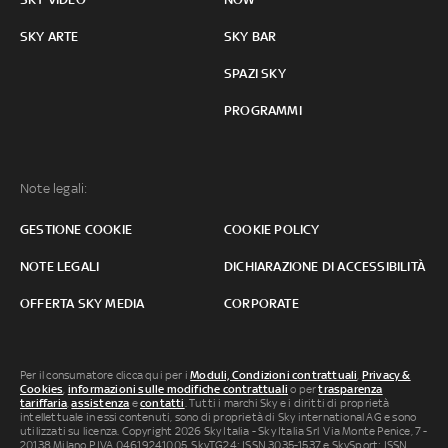
SKY ARTE
SKY BAR
SPAZI SKY
PROGRAMMI
Note legali:
GESTIONE COOKIE
COOKIE POLICY
NOTE LEGALI
DICHIARAZIONE DI ACCESSIBILITÀ
OFFERTA SKY MEDIA
CORPORATE
Per il consumatore clicca qui per i
Moduli, Condizioni contrattuali
,
Privacy &
Cookies
,
informazioni sulle modifiche contrattuali
o per
trasparenza
tariffaria
,
assistenza
e
contatti
. Tutti i marchi Sky e i diritti di proprietà
intellettuale in essi contenuti, sono di proprietà di Sky international AG e sono
utilizzati su licenza. Copyright 2026 Sky Italia - Sky Italia Srl Via Monte Penice, 7 -
20138 Milano P.IVA 04619241005. SkyTG24: ISSN 3035-1537 e SkySport: ISSN