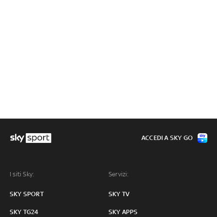
ACCEDI A SKY GO
I siti Sky:
Servizi:
SKY SPORT
SKY TV
SKY TG24
SKY APPS