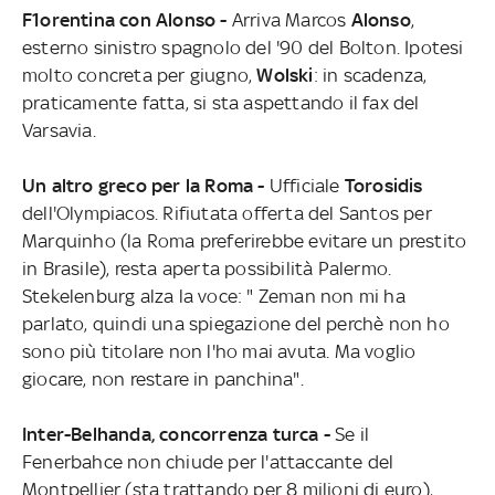
F1orentina con Alonso -
Arriva Marcos
Alonso
,
esterno sinistro spagnolo del '90 del Bolton. Ipotesi
molto concreta per giugno,
Wolski
: in scadenza,
praticamente fatta, si sta aspettando il fax del
Varsavia.
Un altro greco per la Roma -
Ufficiale
Torosidis
dell'Olympiacos. Rifiutata offerta del Santos per
Marquinho (la Roma preferirebbe evitare un prestito
in Brasile), resta aperta possibilità Palermo.
Stekelenburg alza la voce: " Zeman non mi ha
parlato, quindi una spiegazione del perchè non ho
sono più titolare non l'ho mai avuta. Ma voglio
giocare, non restare in panchina".
Inter-Belhanda, concorrenza turca -
Se il
Fenerbahce non chiude per l'attaccante del
Montpellier (sta trattando per 8 milioni di euro),