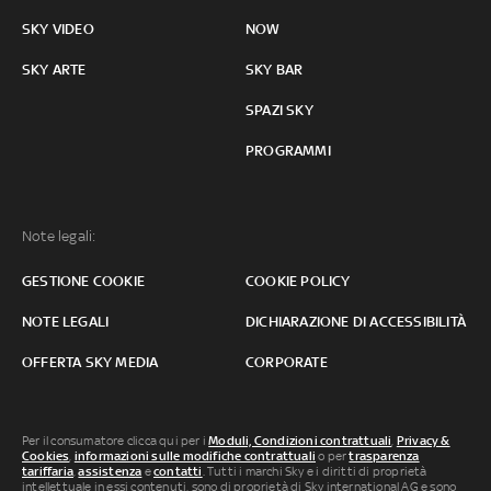
SKY VIDEO
NOW
SKY ARTE
SKY BAR
SPAZI SKY
PROGRAMMI
Note legali:
GESTIONE COOKIE
COOKIE POLICY
NOTE LEGALI
DICHIARAZIONE DI ACCESSIBILITÀ
OFFERTA SKY MEDIA
CORPORATE
Per il consumatore clicca qui per i
Moduli, Condizioni contrattuali
,
Privacy &
Cookies
,
informazioni sulle modifiche contrattuali
o per
trasparenza
tariffaria
,
assistenza
e
contatti
. Tutti i marchi Sky e i diritti di proprietà
intellettuale in essi contenuti, sono di proprietà di Sky international AG e sono