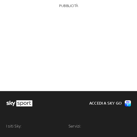
PUBBLICITÀ
ACCEDI A SKY GO
I siti Sky:
Servizi: