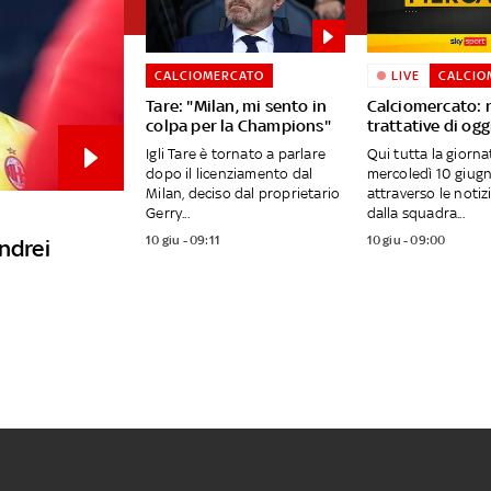
CALCIOMERCATO
LIVE
CALCIO
Tare: "Milan, mi sento in
Calciomercato: 
colpa per la Champions"
trattative di ogg
Igli Tare è tornato a parlare
Qui tutta la giornat
dopo il licenziamento dal
mercoledì 10 giug
Milan, deciso dal proprietario
attraverso le notiz
Gerry...
dalla squadra...
10 giu - 09:11
10 giu - 09:00
ndrei