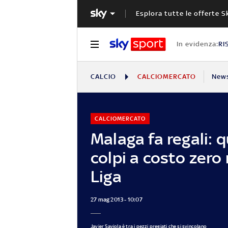
Esplora tutte le offerte S
In evidenza:
RI
CALCIO
CALCIOMERCATO
New
CALCIOMERCATO
Malaga fa regali: 
colpi a costo zero 
Liga
27 mag 2013 - 10:07
Javier Saviola è tra i pezzi pregiati che si svincolano