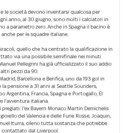
o e le società devono inventarsi qualcosa per
gni anno, al 30 giugno, sono molti i calciatori in
ano a parametro zero. Anche in Spagna il bacino è
, anche per le squadre italiane.
iracoli, quello che ha centrato la qualificazione in
tato via una possibile semifinale nei minuti
Manuel Pellegrini ha già ufficializzato il suo addio
altri pezzi da 90.
l Madrid, Barcellona e Benfica, uno da 193 gol in
re la pensione a 31 anni ai Seattle Sounders,
opo Argentina, Francia, Spagna e Portogallo, El
 l'avventura italiana.
i pregiati: l'ex Bayern Monaco Martin Demichelis
 gioiello del Valencia e delle Furie Rosse, Joaquin,
anuel Iturra, cileno tutta sostanza che potrebbe
o contattato dal Liverpool.