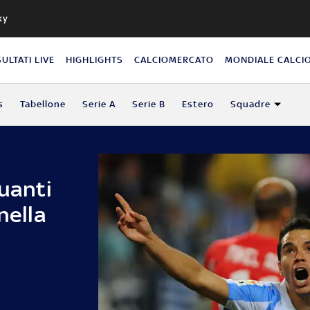
ky
SULTATI LIVE
HIGHLIGHTS
CALCIOMERCATO
MONDIALE CALCI
s
Tabellone
Serie A
Serie B
Estero
Squadre
quanti
nella