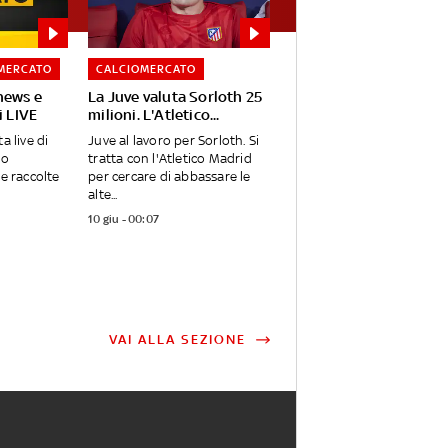
MERCATO
CALCIOMERCATO
news e
La Juve valuta Sorloth 25
i LIVE
milioni. L'Atletico...
a live di
Juve al lavoro per Sorloth. Si
no
tratta con l'Atletico Madrid
ie raccolte
per cercare di abbassare le
alte...
10 giu - 00:07
VAI ALLA SEZIONE