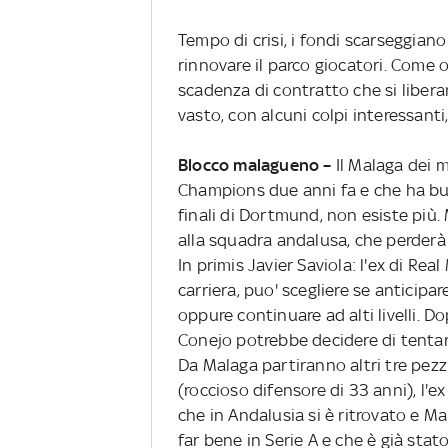
Tempo di crisi, i fondi scarseggian
rinnovare il parco giocatori. Come o
scadenza di contratto che si liber
vasto, con alcuni colpi interessanti
Blocco malagueno –
Il Malaga dei m
Champions due anni fa e che ha but
finali di Dortmund, non esiste più. 
alla squadra andalusa, che perderà 
In primis Javier Saviola: l'ex di Rea
carriera, puo' scegliere se anticipa
oppure continuare ad alti livelli. D
Conejo potrebbe decidere di tentare
Da Malaga partiranno altri tre pezz
(roccioso difensore di 33 anni), l'ex
che in Andalusia si è ritrovato e M
far bene in Serie A e che è già stat