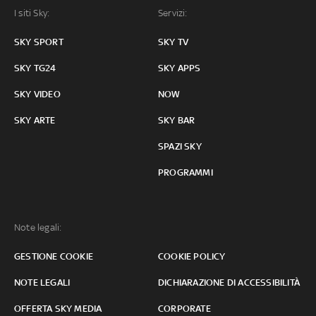
I siti Sky:
Servizi:
SKY SPORT
SKY TV
SKY TG24
SKY APPS
SKY VIDEO
NOW
SKY ARTE
SKY BAR
SPAZI SKY
PROGRAMMI
Note legali:
GESTIONE COOKIE
COOKIE POLICY
NOTE LEGALI
DICHIARAZIONE DI ACCESSIBILITÀ
OFFERTA SKY MEDIA
CORPORATE