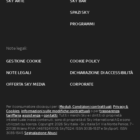
SKY ARTE
SKY BAR
SPAZI SKY
PROGRAMMI
Note legali:
GESTIONE COOKIE
COOKIE POLICY
NOTE LEGALI
DICHIARAZIONE DI ACCESSIBILITÀ
OFFERTA SKY MEDIA
CORPORATE
Per il consumatore clicca qui per i
Moduli, Condizioni contrattuali
,
Privacy &
Cookies
,
informazioni sulle modifiche contrattuali
o per
trasparenza
tariffaria
,
assistenza
e
contatti
. Tutti i marchi Sky e i diritti di proprietà
intellettuale in essi contenuti, sono di proprietà di Sky international AG e sono
utilizzati su licenza. Copyright 2026 Sky Italia - Sky Italia Srl Via Monte Penice, 7 -
20138 Milano P.IVA 04619241005. SkyTG24: ISSN 3035-1537 e SkySport: ISSN
3035-1545.
Segnalazione Abusi