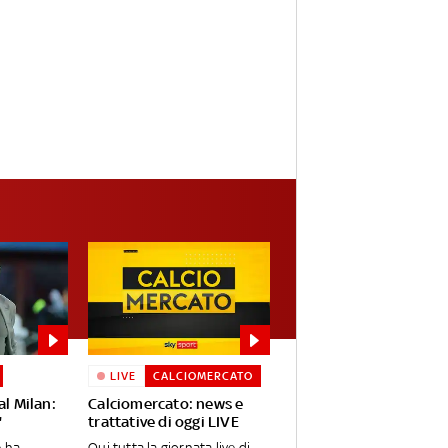
LIVE
CALCIOMERCATO
al Milan:
Calciomercato: news e
"
trattative di oggi LIVE
e ha
Qui tutta la giornata live di