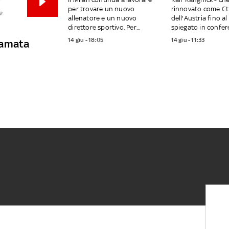
per trovare un nuovo
rinnovato come Ct
allenatore e un nuovo
dell'Austria fino a
direttore sportivo. Per...
spiegato in conferen
14 giu - 18:05
14 giu - 11:33
iamata