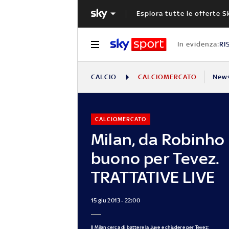
Esplora tutte le offerte S
In evidenza:
RI
CALCIO
CALCIOMERCATO
New
CALCIOMERCATO
Milan, da Robinho 
buono per Tevez.
TRATTATIVE LIVE
15 giu 2013 - 22:00
Il Milan cerca di battere la Juve e chiudere per Tevez: