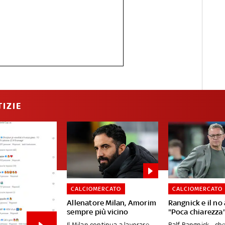
IZIE
CALCIOMERCATO
CALCIOMERCATO
Allenatore Milan, Amorim
Rangnick e il no 
sempre più vicino
"Poca chiarezza
Il Milan continua a lavorare
Ralf Rangnick - ch