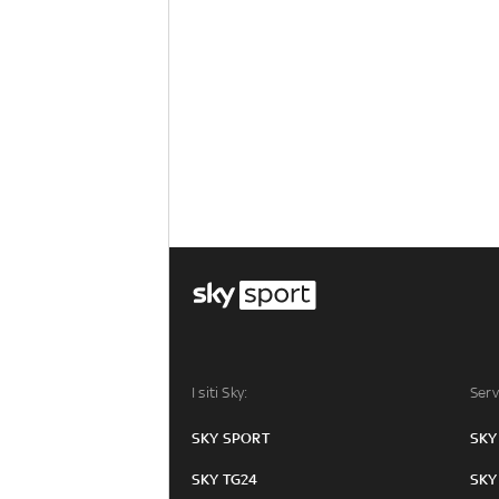
I siti Sky:
Serv
SKY SPORT
SKY
SKY TG24
SKY