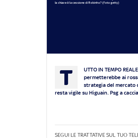
la chiave è la cessione di Robinho? (foto getty)
T
UTTO IN TEMPO REALE
permetterebbe ai rosso
strategia del mercato 
resta vigile su Higuain. Psg a cacc
SEGUI LE TRATTATIVE SUL TUO TE