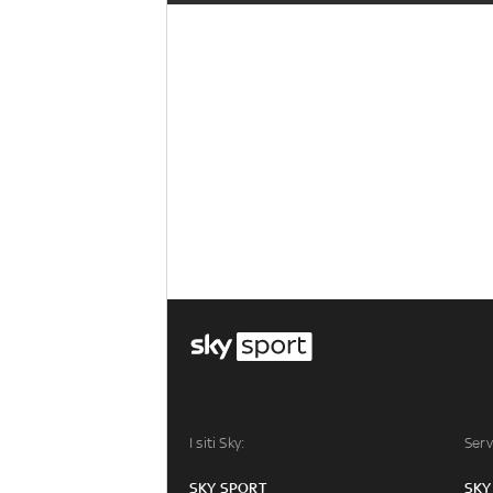
I siti Sky:
Serv
SKY SPORT
SKY