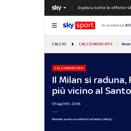
Esplora tutte le offerte S
In evidenza:
RI
CALCIO
CALCIOMERCATO
New
CALCIOMERCATO
Il Milan si raduna
più vicino al Sant
07 lug 2013 - 22:54
Robinho pronto a trasferirsi al Santos (Getty)