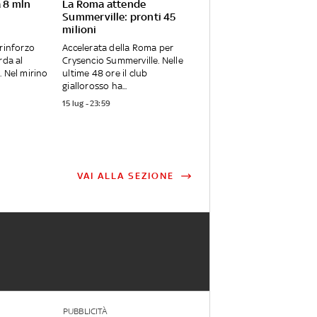
a 8 mln
La Roma attende
Summerville: pronti 45
milioni
 rinforzo
Accelerata della Roma per
rda al
Crysencio Summerville. Nelle
. Nel mirino
ultime 48 ore il club
giallorosso ha...
15 lug - 23:59
VAI ALLA SEZIONE
PUBBLICITÀ