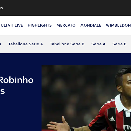
ky
SULTATI LIVE
HIGHLIGHTS
MERCATO
MONDIALE
WIMBLEDO
s
Tabellone Serie A
Tabellone Serie B
Serie A
Serie B
, Robinho
os