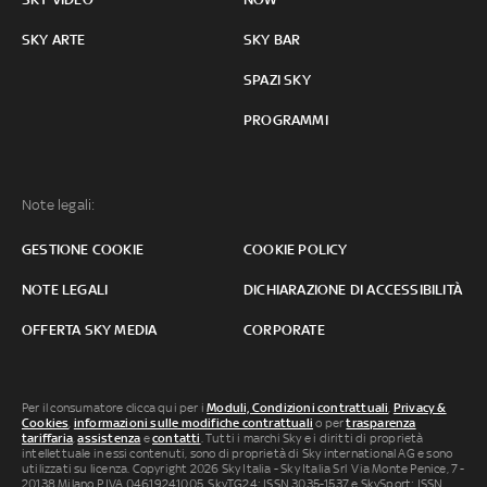
SKY ARTE
SKY BAR
SPAZI SKY
PROGRAMMI
Note legali:
GESTIONE COOKIE
COOKIE POLICY
NOTE LEGALI
DICHIARAZIONE DI ACCESSIBILITÀ
OFFERTA SKY MEDIA
CORPORATE
Per il consumatore clicca qui per i
Moduli, Condizioni contrattuali
,
Privacy &
Cookies
,
informazioni sulle modifiche contrattuali
o per
trasparenza
tariffaria
,
assistenza
e
contatti
. Tutti i marchi Sky e i diritti di proprietà
intellettuale in essi contenuti, sono di proprietà di Sky international AG e sono
utilizzati su licenza. Copyright 2026 Sky Italia - Sky Italia Srl Via Monte Penice, 7 -
20138 Milano P.IVA 04619241005. SkyTG24: ISSN 3035-1537 e SkySport: ISSN