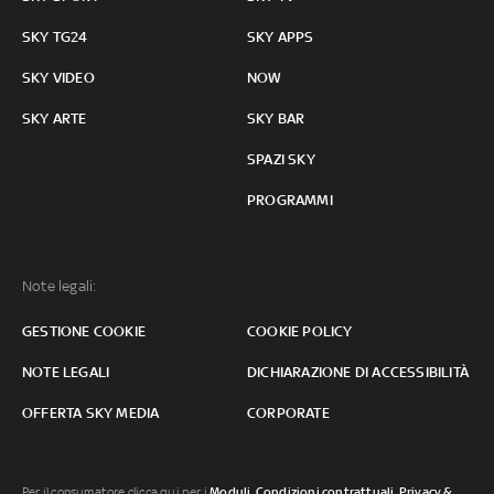
SKY TG24
SKY APPS
SKY VIDEO
NOW
SKY ARTE
SKY BAR
SPAZI SKY
PROGRAMMI
Note legali:
GESTIONE COOKIE
COOKIE POLICY
NOTE LEGALI
DICHIARAZIONE DI ACCESSIBILITÀ
OFFERTA SKY MEDIA
CORPORATE
Per il consumatore clicca qui per i
Moduli, Condizioni contrattuali
,
Privacy &