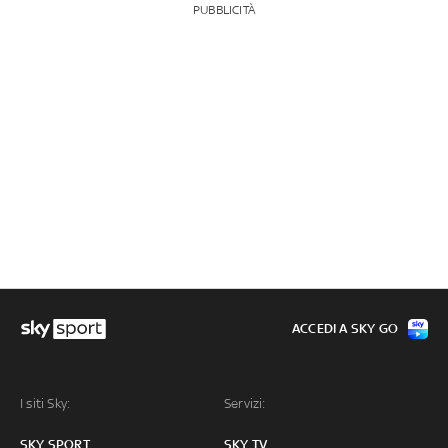
PUBBLICITÀ
ACCEDI A SKY GO
I siti Sky:
Servizi:
SKY SPORT
SKY TV