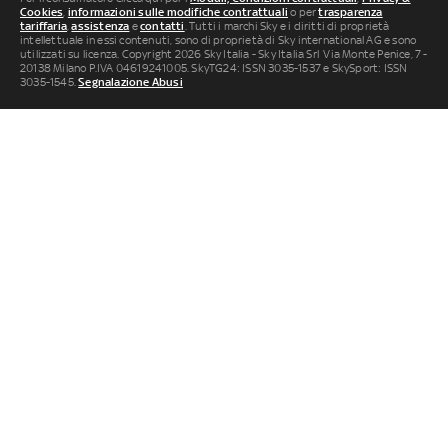
Cookies
,
informazioni sulle modifiche contrattuali
o per
trasparenza
tariffaria
,
assistenza
e
contatti
. Tutti i marchi Sky e i diritti di proprietà
intellettuale in essi contenuti, sono di proprietà di Sky international AG e sono
utilizzati su licenza. Copyright 2026 Sky Italia - Sky Italia Srl Via Monte Penice, 7 -
20138 Milano P.IVA 04619241005. SkyTG24: ISSN 3035-1537 e SkySport: ISSN
3035-1545.
Segnalazione Abusi