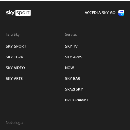
ACCEDI A SKY GO
I siti Sky:
Servizi:
SKY SPORT
SKY TV
SKY TG24
SKY APPS
SKY VIDEO
NOW
SKY ARTE
SKY BAR
SPAZI SKY
PROGRAMMI
Note legali: