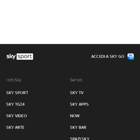
ACCEDI A SKY GO
I siti Sky:
Servizi:
SKY SPORT
SKY TV
SKY TG24
SKY APPS
SKY VIDEO
NOW
SKY ARTE
SKY BAR
SPAZI SKY