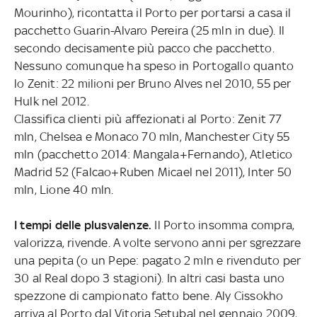
Mourinho), ricontatta il Porto per portarsi a casa il
pacchetto Guarin-Alvaro Pereira (25 mln in due). Il
secondo decisamente più pacco che pacchetto.
Nessuno comunque ha speso in Portogallo quanto
lo Zenit: 22 milioni per Bruno Alves nel 2010, 55 per
Hulk nel 2012.
Classifica clienti più affezionati al Porto: Zenit 77
mln, Chelsea e Monaco 70 mln, Manchester City 55
mln (pacchetto 2014: Mangala+Fernando), Atletico
Madrid 52 (Falcao+Ruben Micael nel 2011), Inter 50
mln, Lione 40 mln.
I tempi delle plusvalenze.
Il Porto insomma compra,
valorizza, rivende. A volte servono anni per sgrezzare
una pepita (o un Pepe: pagato 2 mln e rivenduto per
30 al Real dopo 3 stagioni). In altri casi basta uno
spezzone di campionato fatto bene. Aly Cissokho
arriva al Porto dal Vitoria Setubal nel gennaio 2009,