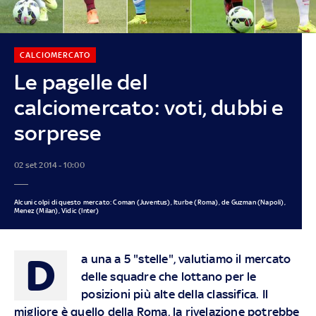
CALCIOMERCATO
Le pagelle del
calciomercato: voti, dubbi e
sorprese
02 set 2014 - 10:00
Alcuni colpi di questo mercato: Coman (Juventus), Iturbe (Roma), de Guzman (Napoli),
Menez (Milan), Vidic (Inter)
D
a una a 5 "stelle", valutiamo il mercato
delle squadre che lottano per le
posizioni più alte della classifica. Il
migliore è quello della Roma, la rivelazione potrebbe