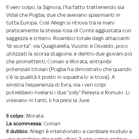
Il vero colpo, la Signora, l’ha fatto trattenendo sia
Vidal che Pogba, due che avevano spasimanti in
tutta Europa. Così Allegri si ritrova tra le mani
praticamente la stessa rosa di Conte aggiustata con
saggezza e criterio. Ricambio totale degli attaccanti
“di scorta”: via Quagliarella, Vucinic e Osvaldo, poco
utilizzati la scorsa stagione, e dentro due giovani più
che promettenti, Coman e Morata, entrambi
potenziali titolari (Pogba ha dimostrato che quando
c’è la qualità il posto in squadra lo si trova). A
sinistra l’esperienza di Evra, ma i veri colpi
potrebbero rivelarsi i due “jolly” Pereyra e Romulo. Li
volevano in tanti, li ha presi la Juve.
Il colpo:
Morata
La scommessa:
Coman
Il dubbio:
Allegri è intenzionato a cambiare modulo a
una macchina che negli ultimi 3 anni ormai andava