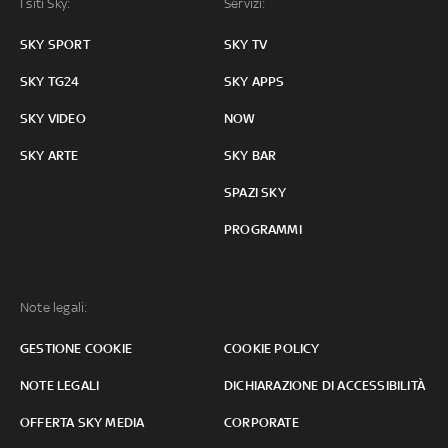
I siti Sky:
Servizi:
SKY SPORT
SKY TV
SKY TG24
SKY APPS
SKY VIDEO
NOW
SKY ARTE
SKY BAR
SPAZI SKY
PROGRAMMI
Note legali:
GESTIONE COOKIE
COOKIE POLICY
NOTE LEGALI
DICHIARAZIONE DI ACCESSIBILITÀ
OFFERTA SKY MEDIA
CORPORATE