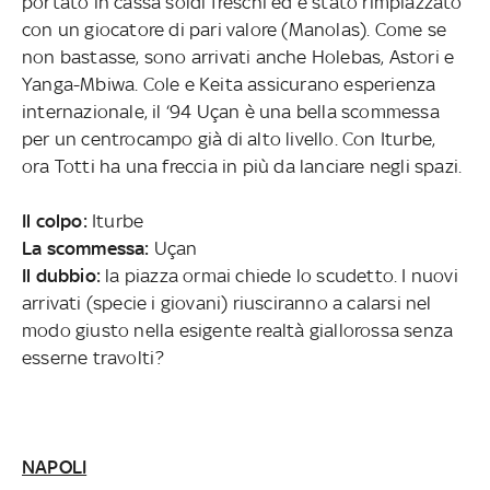
portato in cassa soldi freschi ed è stato rimpiazzato
con un giocatore di pari valore (Manolas). Come se
non bastasse, sono arrivati anche Holebas, Astori e
Yanga-Mbiwa. Cole e Keita assicurano esperienza
internazionale, il ‘94 Uçan è una bella scommessa
per un centrocampo già di alto livello. Con Iturbe,
ora Totti ha una freccia in più da lanciare negli spazi.
Il colpo:
Iturbe
La scommessa:
Uçan
Il dubbio:
la piazza ormai chiede lo scudetto. I nuovi
arrivati (specie i giovani) riusciranno a calarsi nel
modo giusto nella esigente realtà giallorossa senza
esserne travolti?
NAPOLI