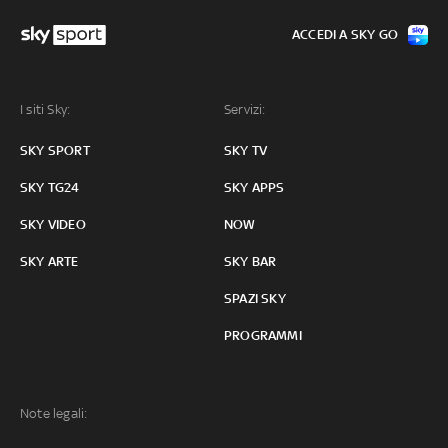
ACCEDI A SKY GO
I siti Sky:
Servizi:
SKY SPORT
SKY TV
SKY TG24
SKY APPS
SKY VIDEO
NOW
SKY ARTE
SKY BAR
SPAZI SKY
PROGRAMMI
Note legali: