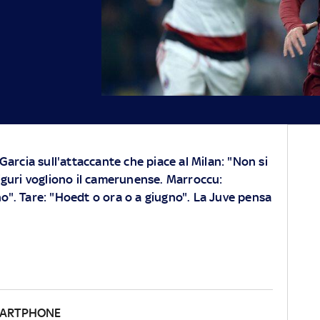
 Garcia sull'attaccante che piace al Milan: "Non si
liguri vogliono il camerunense. Marroccu:
o". Tare: "Hoedt o ora o a giugno". La Juve pensa
SMARTPHONE