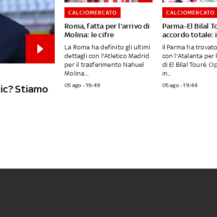
CALCIOMERCATO
CALCIOMERCATO
Roma, fatta per l'arrivo di
Parma-El Bilal T
Molina: le cifre
accordo totale: i
La Roma ha definito gli ultimi
Il Parma ha trovat
dettagli con l'Atletico Madrid
con l'Atalanta per 
per il trasferimento Nahuel
di El Bilal Touré. 
Molina....
in...
05 ago - 19:49
05 ago - 19:44
vic? Stiamo