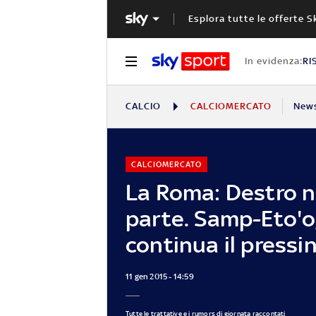
Esplora tutte le offerte S
In evidenza:
RI
CALCIO
CALCIOMERCATO
New
CALCIOMERCATO
La Roma: Destro 
parte. Samp-Eto'o
continua il pressi
11 gen 2015 - 14:59
Tutte le trattative e i rumors di giornata raccontati