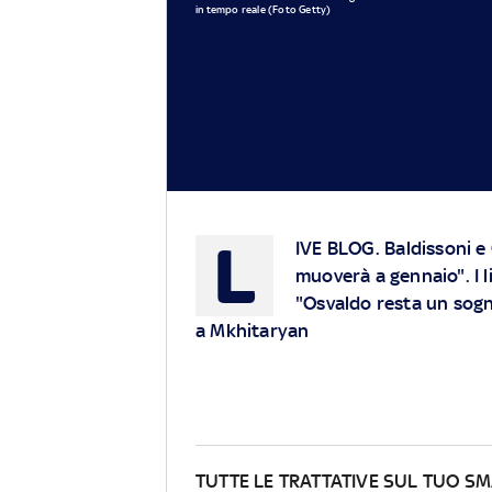
in tempo reale (Foto Getty)
L
IVE BLOG
. Baldissoni e
muoverà a gennaio". I 
"Osvaldo resta un sogn
a Mkhitaryan
TUTTE LE TRATTATIVE SUL TUO 