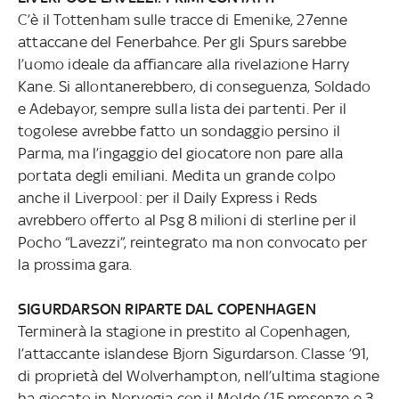
C’è il Tottenham sulle tracce di Emenike, 27enne
attaccane del Fenerbahce. Per gli Spurs sarebbe
l’uomo ideale da affiancare alla rivelazione Harry
Kane. Si allontanerebbero, di conseguenza, Soldado
e Adebayor, sempre sulla lista dei partenti. Per il
togolese avrebbe fatto un sondaggio persino il
Parma, ma l’ingaggio del giocatore non pare alla
portata degli emiliani. Medita un grande colpo
anche il Liverpool: per il Daily Express i Reds
avrebbero offerto al Psg 8 milioni di sterline per il
Pocho “Lavezzi”, reintegrato ma non convocato per
la prossima gara.
SIGURDARSON RIPARTE DAL COPENHAGEN
Terminerà la stagione in prestito al Copenhagen,
l’attaccante islandese Bjorn Sigurdarson. Classe ’91,
di proprietà del Wolverhampton, nell’ultima stagione
ha giocato in Norvegia con il Molde (15 presenze e 3