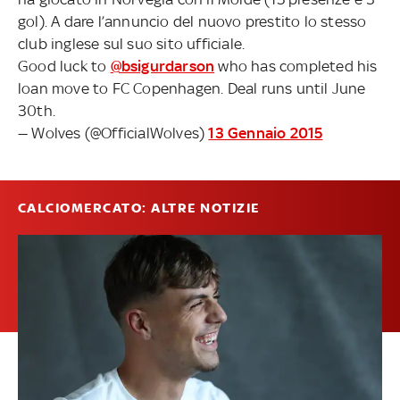
gol). A dare l’annuncio del nuovo prestito lo stesso
club inglese sul suo sito ufficiale.
Good luck to
@bsigurdarson
who has completed his
loan move to FC Copenhagen. Deal runs until June
30th.
— Wolves (@OfficialWolves)
13 Gennaio 2015
CALCIOMERCATO: ALTRE NOTIZIE