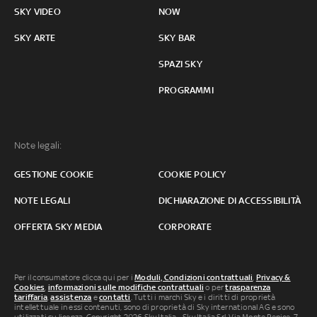
SKY VIDEO
NOW
SKY ARTE
SKY BAR
SPAZI SKY
PROGRAMMI
Note legali:
GESTIONE COOKIE
COOKIE POLICY
NOTE LEGALI
DICHIARAZIONE DI ACCESSIBILITÀ
OFFERTA SKY MEDIA
CORPORATE
Per il consumatore clicca qui per i
Moduli, Condizioni contrattuali
,
Privacy &
Cookies
,
informazioni sulle modifiche contrattuali
o per
trasparenza
tariffaria
,
assistenza
e
contatti
. Tutti i marchi Sky e i diritti di proprietà
intellettuale in essi contenuti, sono di proprietà di Sky international AG e sono