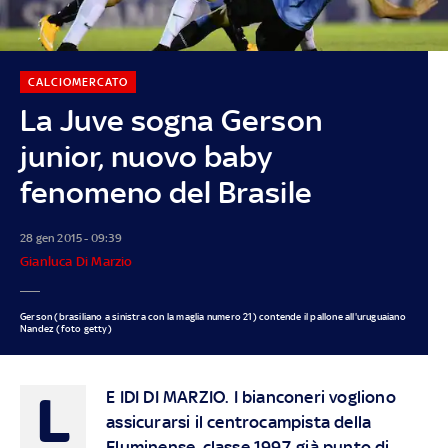
CALCIOMERCATO
La Juve sogna Gerson
junior, nuovo baby
fenomeno del Brasile
28 gen 2015 - 09:39
Gianluca Di Marzio
Gerson (brasiliano a sinistra con la maglia numero 21) contende il pallone all'uruguaiano
Nandez (foto getty)
L
E IDI DI MARZIO.
I bianconeri vogliono
assicurarsi il centrocampista della
Fluminense, classe 1997, già punto di