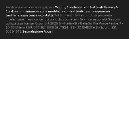
Per il consumatore clicca qui per i
Moduli, Condizioni contrattuali
,
Privacy &
Cookies
,
informazioni sulle modifiche contrattuali
o per
trasparenza
tariffaria
,
assistenza
e
contatti
. Tutti i marchi Sky e i diritti di proprietà
intellettuale in essi contenuti, sono di proprietà di Sky international AG e sono
utilizzati su licenza. Copyright 2026 Sky Italia - Sky Italia Srl Via Monte Penice, 7 -
20138 Milano P.IVA 04619241005. SkyTG24: ISSN 3035-1537 e SkySport: ISSN
3035-1545.
Segnalazione Abusi