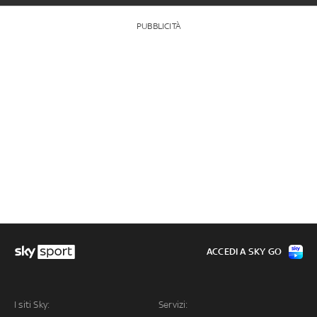
PUBBLICITÀ
ACCEDI A SKY GO
I siti Sky:
Servizi: