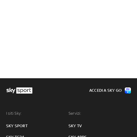
ACCEDI A SKY GO
I siti Sky:
Servizi:
SKY SPORT
SKY TV