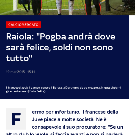
CALCIOMERCATO
Raiola: "Pogba andrà dove
sarà felice, soldi non sono
tutto"
19 mar 2015 - 15:11
Il francese lascia il campo contro il Borussia Dortmund dopo mezzora. In questi giorni
gli accertamenti (Foto Getty)
F
ermo per infortunio, il francese della
Juve piace a molte società. Ne è
consapevole il suo procuratore: "Se un
altro club lo vuole, si faccia avanti e non si parlerà