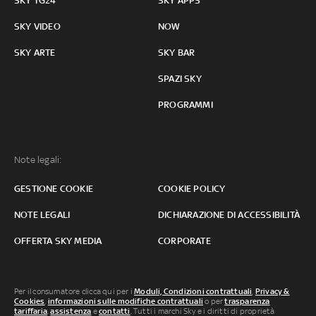
SKY TG24
SKY APPS
SKY VIDEO
NOW
SKY ARTE
SKY BAR
SPAZI SKY
PROGRAMMI
Note legali:
GESTIONE COOKIE
COOKIE POLICY
NOTE LEGALI
DICHIARAZIONE DI ACCESSIBILITÀ
OFFERTA SKY MEDIA
CORPORATE
Per il consumatore clicca qui per i
Moduli, Condizioni contrattuali
,
Privacy &
Cookies
,
informazioni sulle modifiche contrattuali
o per
trasparenza
tariffaria
,
assistenza
e
contatti
. Tutti i marchi Sky e i diritti di proprietà