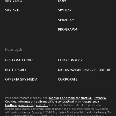
SKY VIDEO
NOW
SKY ARTE
SKY BAR
SPAZI SKY
PROGRAMMI
Note legali:
GESTIONE COOKIE
COOKIE POLICY
NOTE LEGALI
DICHIARAZIONE DI ACCESSIBILITÀ
OFFERTA SKY MEDIA
CORPORATE
Per il consumatore clicca qui per i
Moduli, Condizioni contrattuali
,
Privacy &
Cookies
,
informazioni sulle modifiche contrattuali
o per
trasparenza
tariffaria
,
assistenza
e
contatti
. Tutti i marchi Sky e i diritti di proprietà
intellettuale in essi contenuti, sono di proprietà di Sky international AG e sono
utilizzati su licenza. Copyright 2026 Sky Italia - Sky Italia Srl Via Monte Penice, 7 -