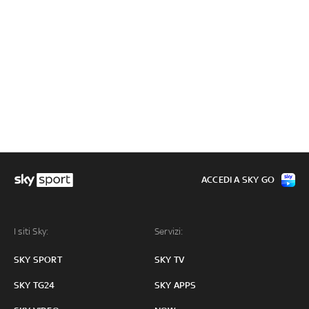
ACCEDI A SKY GO
I siti Sky:
Servizi:
SKY SPORT
SKY TV
SKY TG24
SKY APPS