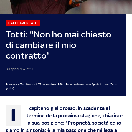
CALCIOMERCATO
Totti: "Non ho mai chiesto
di cambiare il mio
contratto"
30 apr 2015 - 21:56
Francesco Totti è nato il 27 settembre 1976 a Roma nel quartiere Appio-Latino (foto
getty)
I
l capitano giallorosso, in scadenza al
termine della prossima stagione, chiarisce
la sua posizione: "Proprietà, società ed io
siamo in sintonia: è la mia passione che mi lega a