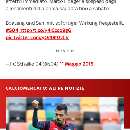
effetto immediato. Marco Hoeger è sospeso dagli
allenamenti della prima squadra fino a sabato".
Boateng und Sam mit sofortiger Wirkung freigestellt.
#S04
http://t.co/y4ICcco9gG
pic.twitter.com/yOg0If0vCV
PUBBLICITÀ
— FC Schalke 04 (@s04)
11 Maggio 2015
CALCIOMERCATO: ALTRE NOTIZIE