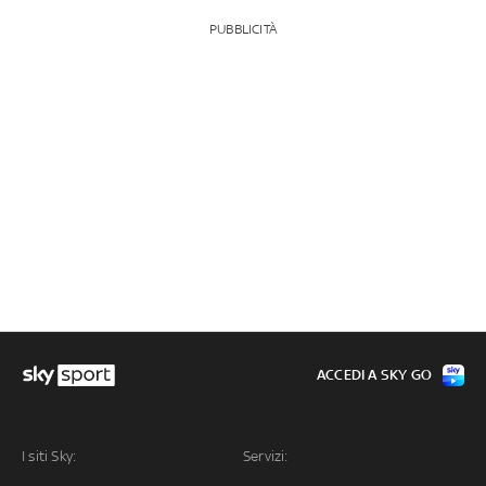
PUBBLICITÀ
ACCEDI A SKY GO
I siti Sky:
Servizi: