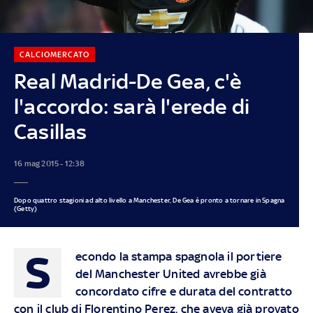
CALCIOMERCATO
Real Madrid-De Gea, c'è
l'accordo: sarà l'erede di
Casillas
16 mag 2015 - 12:38
Dopo quattro stagioni ad alto livello a Manchester, De Gea è pronto a tornare in Spagna
(Getty)
S
econdo la stampa spagnola il portiere
del Manchester United avrebbe già
concordato cifre e durata del contratto
con il club di Florentino Perez, che aveva già provato