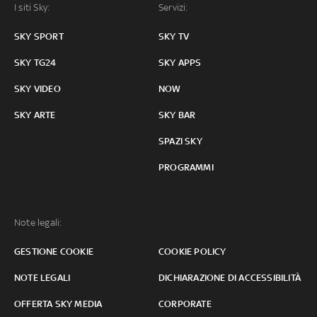
I siti Sky:
Servizi:
SKY SPORT
SKY TV
SKY TG24
SKY APPS
SKY VIDEO
NOW
SKY ARTE
SKY BAR
SPAZI SKY
PROGRAMMI
Note legali:
GESTIONE COOKIE
COOKIE POLICY
NOTE LEGALI
DICHIARAZIONE DI ACCESSIBILITÀ
OFFERTA SKY MEDIA
CORPORATE