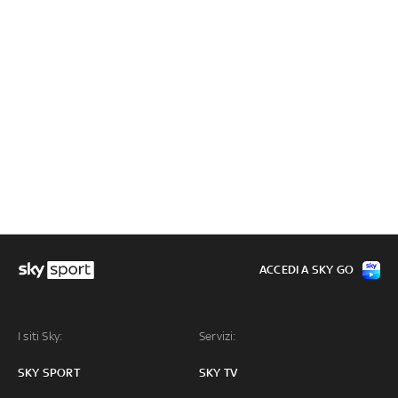
ACCEDI A SKY GO
I siti Sky:
Servizi:
SKY SPORT
SKY TV