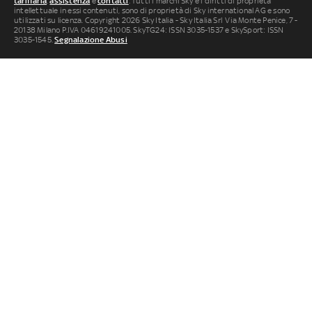
tariffaria
,
assistenza
e
contatti
. Tutti i marchi Sky e i diritti di proprietà
intellettuale in essi contenuti, sono di proprietà di Sky international AG e sono
utilizzati su licenza. Copyright 2026 Sky Italia - Sky Italia Srl Via Monte Penice, 7 -
20138 Milano P.IVA 04619241005. SkyTG24: ISSN 3035-1537 e SkySport: ISSN
3035-1545.
Segnalazione Abusi