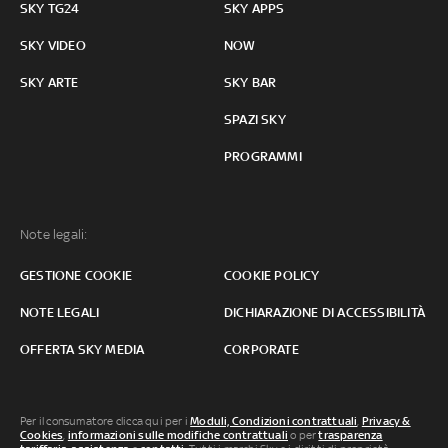
SKY TG24
SKY APPS
SKY VIDEO
NOW
SKY ARTE
SKY BAR
SPAZI SKY
PROGRAMMI
Note legali:
GESTIONE COOKIE
COOKIE POLICY
NOTE LEGALI
DICHIARAZIONE DI ACCESSIBILITÀ
OFFERTA SKY MEDIA
CORPORATE
Per il consumatore clicca qui per i
Moduli, Condizioni contrattuali
,
Privacy &
Cookies
,
informazioni sulle modifiche contrattuali
o per
trasparenza