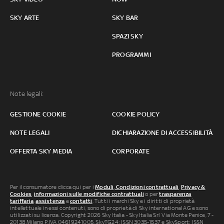
SKY ARTE
SKY BAR
SPAZI SKY
PROGRAMMI
Note legali:
GESTIONE COOKIE
COOKIE POLICY
NOTE LEGALI
DICHIARAZIONE DI ACCESSIBILITÀ
OFFERTA SKY MEDIA
CORPORATE
Per il consumatore clicca qui per i
Moduli, Condizioni contrattuali
,
Privacy &
Cookies
,
informazioni sulle modifiche contrattuali
o per
trasparenza
tariffaria
,
assistenza
e
contatti
. Tutti i marchi Sky e i diritti di proprietà
intellettuale in essi contenuti, sono di proprietà di Sky international AG e sono
utilizzati su licenza. Copyright 2026 Sky Italia - Sky Italia Srl Via Monte Penice, 7 -
20138 Milano P.IVA 04619241005. SkyTG24: ISSN 3035-1537 e SkySport: ISSN