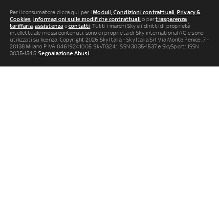
Per il consumatore clicca qui per i
Moduli, Condizioni contrattuali
,
Privacy &
Cookies
,
informazioni sulle modifiche contrattuali
o per
trasparenza
tariffaria
,
assistenza
e
contatti
. Tutti i marchi Sky e i diritti di proprietà
intellettuale in essi contenuti, sono di proprietà di Sky international AG e sono
utilizzati su licenza. Copyright 2026 Sky Italia - Sky Italia Srl Via Monte Penice, 7 -
20138 Milano P.IVA 04619241005. SkyTG24: ISSN 3035-1537 e SkySport: ISSN
3035-1545.
Segnalazione Abusi