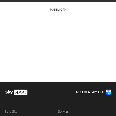
PUBBLICITÀ
ACCEDI A SKY GO
I siti Sky:
Servizi: